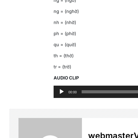
ng = (ngờ)
ng = (nghờ)
nh = (nhờ)
ph = (phờ)
qu = (quờ)
th = (thờ)
tr = (trờ)
AUDIO CLIP
Audio
00:00
Player
webmaster