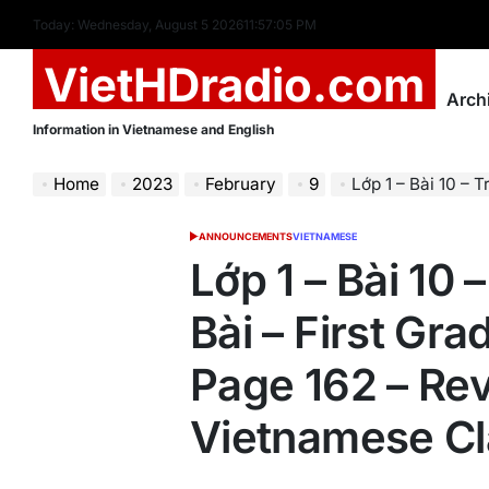
Skip
Today: Wednesday, August 5 2026
11
:
57
:
06
PM
to
VietHDradio.com
content
Arch
Information in Vietnamese and English
Home
2023
February
9
Lớp 1 – Bài 10 – Trang 162 
ANNOUNCEMENTS
VIETNAMESE
POSTED
IN
Lớp 1 – Bài 10 
Bài – First Gra
Page 162 – Rev
Vietnamese Cl