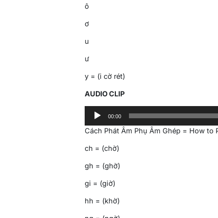
ô
ơ
u
ư
y = (i cờ rét)
AUDIO CLIP
Audio
00:00
Player
Cách Phát Âm Phụ Âm Ghép = How to
ch = (chờ)
gh = (ghờ)
gi = (giờ)
hh = (khờ)