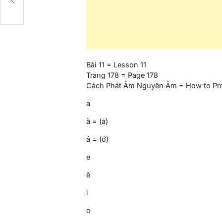
Bài 11 = Lesson 11
Trang 178 = Page 178
Cách Phát Âm Nguyên Âm = How to Pr
a
ă = (á)
â = (ớ)
e
ê
i
o