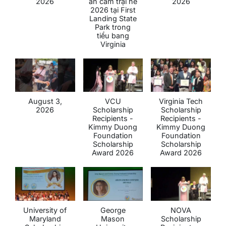
2026
ăn câm trại hè
2026
2026 tại First
Landing State
Park trong
tiểu bang
Virginia
August 3,
VCU
Virginia Tech
2026
Scholarship
Scholarship
Recipients -
Recipients -
Kimmy Duong
Kimmy Duong
Foundation
Foundation
Scholarship
Scholarship
Award 2026
Award 2026
University of
George
NOVA
Maryland
Mason
Scholarship