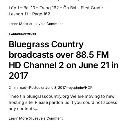
Estimated
read
Lớp 1 – Bài 10 – Trang 162 – Ôn Bài – First Grade –
time
Lesson 11 – Page 162…
on
Learn More
Leave a Comment
Lớp
1
ANNOUNCEMENTS
POSTED
–
IN
Bluegrass Country
Bài
10
broadcasts over 88.5 FM
–
Trang
HD Channel 2 on June 21 in
162
–
2017
Ôn
Bài
–
2 min read
Posted on
June 8, 2017
by
adminVHDR
Estimated
First
read
Theo tin bluegrasscountry.org We are moving to new
Grade
time
–
hosting site. Please pardon us if you could not access
Lesson
any contents,…
10
–
on
Learn More
Leave a Comment
Page
Bluegrass
162
Country