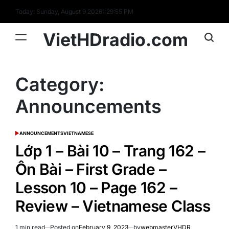
Skip
Today: Sunday, August 9 2026
1
:
29
:
55
PM
to
content
VietHDradio.com
Category:
Announcements
ANNOUNCEMENTS
VIETNAMESE
POSTED
IN
Lớp 1 – Bài 10 – Trang 162 –
Ôn Bài – First Grade –
Lesson 10 – Page 162 –
Review – Vietnamese Class
1 min read
Posted on
February 9, 2023
by
webmasterVHDR