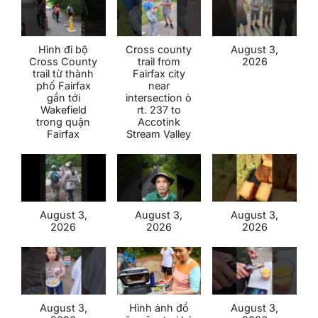
Hình đi bộ
Cross county
August 3,
Cross County
trail from
2026
trail từ thành
Fairfax city
phố Fairfax
near
gần tới
intersection ò
Wakefield
rt. 237 to
trong quận
Accotink
Fairfax
Stream Valley
August 3,
August 3,
August 3,
2026
2026
2026
August 3,
Hình ảnh đổ
August 3,