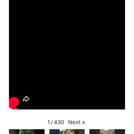
Next
»
1
/
430