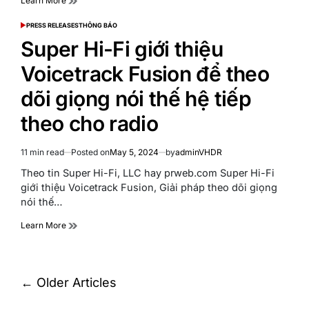
Learn More
PRESS RELEASES
THÔNG BÁO
POSTED
IN
Super Hi-Fi giới thiệu
Voicetrack Fusion để theo
dõi giọng nói thế hệ tiếp
theo cho radio
11 min read
Posted on
May 5, 2024
by
adminVHDR
Estimated
read
Theo tin Super Hi-Fi, LLC hay prweb.com Super Hi-Fi
time
giới thiệu Voicetrack Fusion, Giải pháp theo dõi giọng
nói thế…
Learn More
Posts
←
Older Articles
navigation