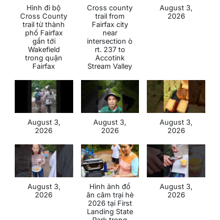
Hình đi bộ
Cross county
August 3,
Cross County
trail from
2026
trail từ thành
Fairfax city
phố Fairfax
near
gần tới
intersection ò
Wakefield
rt. 237 to
trong quận
Accotink
Fairfax
Stream Valley
August 3,
August 3,
August 3,
2026
2026
2026
August 3,
Hình ảnh đổ
August 3,
2026
ăn câm trại hè
2026
2026 tại First
Landing State
Park trong