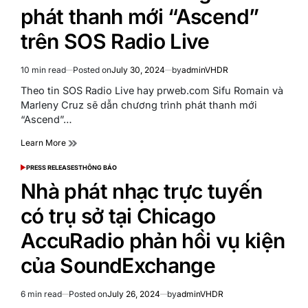
phát thanh mới “Ascend”
trên SOS Radio Live
10 min read
Posted on
July 30, 2024
by
adminVHDR
Estimated
read
Theo tin SOS Radio Live hay prweb.com Sifu Romain và
time
Marleny Cruz sẽ dẫn chương trình phát thanh mới
“Ascend”…
Learn More
PRESS RELEASES
THÔNG BÁO
POSTED
IN
Nhà phát nhạc trực tuyến
có trụ sở tại Chicago
AccuRadio phản hồi vụ kiện
của SoundExchange
6 min read
Posted on
July 26, 2024
by
adminVHDR
Estimated