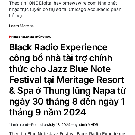
read
Theo tin iONE Digital hay prnewswire.com Nhà phát
time
nhạc trực tuyến có trụ sở tại Chicago AccuRadio phản
hồi vụ…
Learn More
PRESS RELEASES
THÔNG BÁO
POSTED
IN
Black Radio Experience
công bố nhà tài trợ chính
thức cho Jazz Blue Note
Festival tại Meritage Resort
& Spa ở Thung lũng Napa từ
ngày 30 tháng 8 đến ngày 1
tháng 9 năm 2024
11 min read
Posted on
July 18, 2024
by
adminVHDR
Estimated
read
Theo tin Blue Note Jazz Festival Black Radio Experience