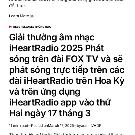
để thúc…
Learn More
PRESS RELEASES
THÔNG BÁO
POSTED
IN
Giải thưởng âm nhạc
iHeartRadio 2025 Phát
sóng trên đài FOX TV và sẽ
phát sóng trực tiếp trên các
đài iHeartRadio trên Hoa Kỳ
và trên ứng dụng
iHeartRadio app vào thứ
Hai ngày 17 tháng 3
11 min read
Posted on
March 17, 2025
by
adminVHDR
Estimated
read
Theo tin iHeartMedia Giải thưởng âm nhạc iHeartRadio