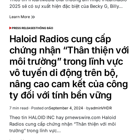
time
2025 sẽ có sự xuất hiện đặc biệt của Becky G, Billy…
Learn More
PRESS RELEASES
THÔNG BÁO
POSTED
IN
Haloid Radios cung cấp
chứng nhận “Thân thiện với
môi trường” trong lĩnh vực
vô tuyến di động trên bộ,
nâng cao cam kết của công
ty đối với tính bền vững
7 min read
Posted on
September 4, 2024
by
adminVHDR
Estimated
read
Theo tin HALOID INC hay prnewswire.com Haloid
time
Radios cung cấp chứng nhận “Thân thiện với môi
trường” trong lĩnh vực…