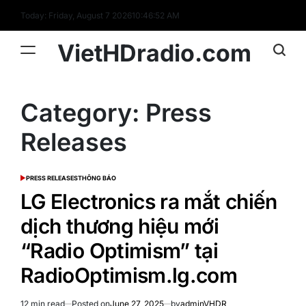
Skip
Today: Friday, August 7 2026
10
:
46
:
52
AM
to
content
VietHDradio.com
Category:
Press
Releases
PRESS RELEASES
THÔNG BÁO
POSTED
IN
LG Electronics ra mắt chiến
dịch thương hiệu mới
“Radio Optimism” tại
RadioOptimism.lg.com
12 min read
Posted on
June 27, 2025
by
adminVHDR