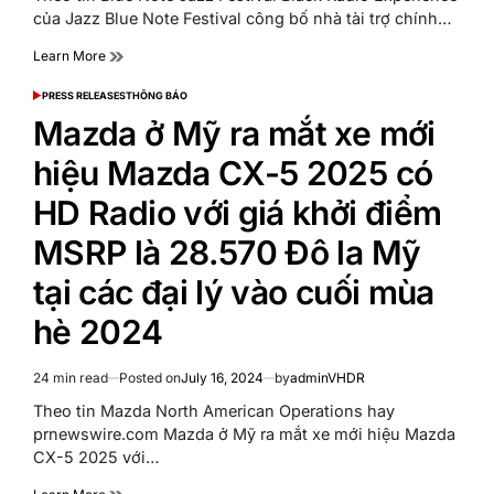
time
của Jazz Blue Note Festival công bố nhà tài trợ chính…
Learn More
PRESS RELEASES
THÔNG BÁO
POSTED
IN
Mazda ở Mỹ ra mắt xe mới
hiệu Mazda CX-5 2025 có
HD Radio với giá khởi điểm
MSRP là 28.570 Đô la Mỹ
tại các đại lý vào cuối mùa
hè 2024
24 min read
Posted on
July 16, 2024
by
adminVHDR
Estimated
read
Theo tin Mazda North American Operations hay
time
prnewswire.com Mazda ở Mỹ ra mắt xe mới hiệu Mazda
CX-5 2025 với…