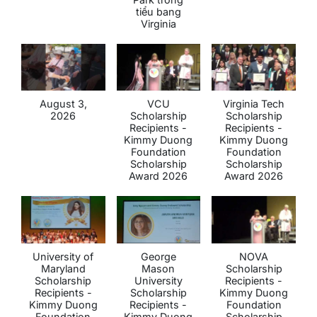
tiểu bang
Virginia
August 3,
VCU
Virginia Tech
2026
Scholarship
Scholarship
Recipients -
Recipients -
Kimmy Duong
Kimmy Duong
Foundation
Foundation
Scholarship
Scholarship
Award 2026
Award 2026
University of
George
NOVA
Maryland
Mason
Scholarship
Scholarship
University
Recipients -
Recipients -
Scholarship
Kimmy Duong
Kimmy Duong
Recipients -
Foundation
Foundation
Kimmy Duong
Scholarship