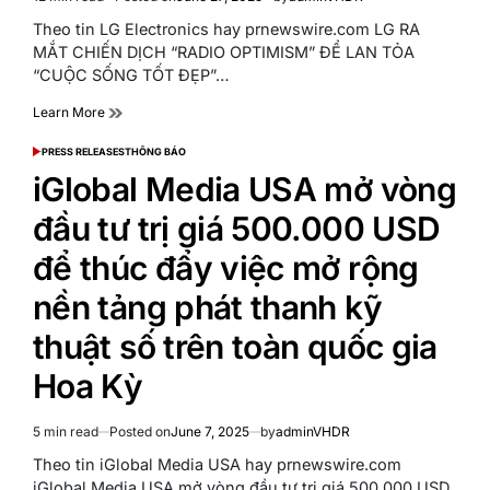
Estimated
read
Theo tin LG Electronics hay prnewswire.com LG RA
time
MẮT CHIẾN DỊCH “RADIO OPTIMISM” ĐỂ LAN TỎA
“CUỘC SỐNG TỐT ĐẸP”…
Learn More
PRESS RELEASES
THÔNG BÁO
POSTED
IN
iGlobal Media USA mở vòng
đầu tư trị giá 500.000 USD
để thúc đẩy việc mở rộng
nền tảng phát thanh kỹ
thuật số trên toàn quốc gia
Hoa Kỳ
5 min read
Posted on
June 7, 2025
by
adminVHDR
Estimated
read
Theo tin iGlobal Media USA hay prnewswire.com
time
iGlobal Media USA mở vòng đầu tư trị giá 500.000 USD