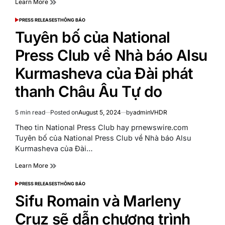
Learn More
PRESS RELEASES
THÔNG BÁO
POSTED
IN
Tuyên bố của National
Press Club về Nhà báo Alsu
Kurmasheva của Đài phát
thanh Châu Âu Tự do
5 min read
Posted on
August 5, 2024
by
adminVHDR
Estimated
read
Theo tin National Press Club hay prnewswire.com
time
Tuyên bố của National Press Club về Nhà báo Alsu
Kurmasheva của Đài…
Learn More
PRESS RELEASES
THÔNG BÁO
POSTED
IN
Sifu Romain và Marleny
Cruz sẽ dẫn chương trình