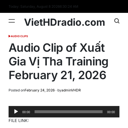
Skip
Today: Saturday, August 8 2026
6
:
30
:
25
AM
to
content
VietHDradio.com
AUDIO CLIPS
POSTED
IN
Audio Clip of Xuất
Gia Vị Tha Training
February 21, 2026
Posted on
February 24, 2026
by
adminVHDR
Audio
00:00
00:00
Player
FILE LINK: