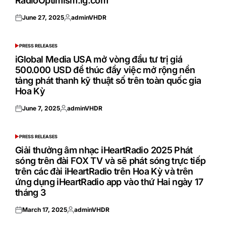
RadioOptimism.lg.com
June 27, 2025
adminVHDR
Posted
Posted
on
by
PRESS RELEASES
POSTED
IN
iGlobal Media USA mở vòng đầu tư trị giá
500.000 USD để thúc đẩy việc mở rộng nền
tảng phát thanh kỹ thuật số trên toàn quốc gia
Hoa Kỳ
June 7, 2025
adminVHDR
Posted
Posted
on
by
PRESS RELEASES
POSTED
IN
Giải thưởng âm nhạc iHeartRadio 2025 Phát
sóng trên đài FOX TV và sẽ phát sóng trực tiếp
trên các đài iHeartRadio trên Hoa Kỳ và trên
ứng dụng iHeartRadio app vào thứ Hai ngày 17
tháng 3
March 17, 2025
adminVHDR
Posted
Posted
on
by