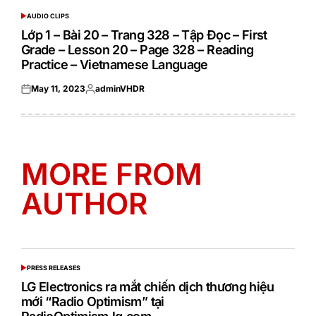
AUDIO CLIPS
POSTED
IN
Lớp 1 – Bài 20 – Trang 328 – Tập Đọc – First
Grade – Lesson 20 – Page 328 – Reading
Practice – Vietnamese Language
May 11, 2023
adminVHDR
Posted
Posted
on
by
MORE FROM
AUTHOR
PRESS RELEASES
POSTED
IN
LG Electronics ra mắt chiến dịch thương hiệu
mới “Radio Optimism” tại