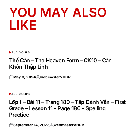
YOU MAY ALSO
LIKE
AUDIO CLIPS
POSTED
IN
Thế Càn – The Heaven Form – CK10 – Càn
Khôn Thập Linh
May 8, 2024
webmasterVHDR
Posted
Posted
on
by
AUDIO CLIPS
POSTED
IN
Lớp 1 – Bài 11 – Trang 180 – Tập Đánh Vần – First
Grade – Lesson 11 – Page 180 – Spelling
Practice
September 14, 2023
webmasterVHDR
Posted
Posted
on
by