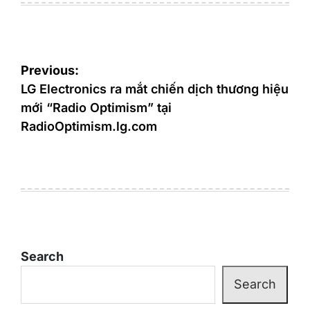
Post
Previous:
navigation
LG Electronics ra mắt chiến dịch thương hiệu
mới “Radio Optimism” tại
RadioOptimism.lg.com
Search
Search