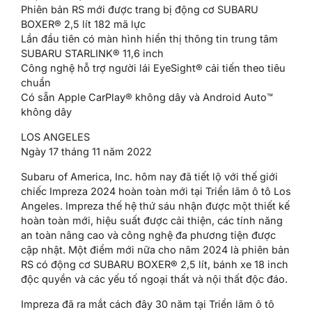
Phiên bản RS mới được trang bị động cơ SUBARU
BOXER® 2,5 lít 182 mã lực
Lần đầu tiên có màn hình hiển thị thông tin trung tâm
SUBARU STARLINK® 11,6 inch
Công nghệ hỗ trợ người lái EyeSight® cải tiến theo tiêu
chuẩn
Có sẵn Apple CarPlay® không dây và Android Auto™
không dây
LOS ANGELES
Ngày 17 tháng 11 năm 2022
Subaru of America, Inc. hôm nay đã tiết lộ với thế giới
chiếc Impreza 2024 hoàn toàn mới tại Triển lãm ô tô Los
Angeles. Impreza thế hệ thứ sáu nhận được một thiết kế
hoàn toàn mới, hiệu suất được cải thiện, các tính năng
an toàn nâng cao và công nghệ đa phương tiện được
cập nhật. Một điểm mới nữa cho năm 2024 là phiên bản
RS có động cơ SUBARU BOXER® 2,5 lít, bánh xe 18 inch
độc quyền và các yếu tố ngoại thất và nội thất độc đáo.
Impreza đã ra mắt cách đây 30 năm tại Triển lãm ô tô