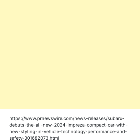
https://www.prnewswire.com/news-releases/subaru-
debuts-the-all-new-2024-impreza-compact-car-with-
new-styling-in-vehicle-technology-performance-and-
safety-301682073.html