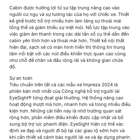
Cabin được hưởng lợi từ sự tập trung nâng cao vào
người cư ngụ và sự tương tác của họ với chiếc xe. Thiết
kế ghế trước hỗ trợ nhiều hơn làm tăng sự thoải mái
tổng thể và giảm thiểu sự mệt mỏi. Nỗ lực tập trung vào
việc giảm âm thanh trong các dải tần số cụ thể dẫn đến
cabin yên tĩnh hơn và thoải mái hơn. Thiết kế nội thất
hiện đại, sạch sẽ có màn hình hiển thị thông tin trung
tâm nổi bật với các nút điều khiển trực quan cao cũng
như chỗ để chân và đầu rộng rãi và không gian chứa
đồ.
Sự an toàn
Tiêu chuẩn trên tất cả các mẫu xe Impreza 2024 là
phiên bản mới nhất của Công nghệ hỗ trợ người lái
EyeSight® từng đoạt giải thưởng. Hệ thống nâng cao
hoạt động mượt mà hơn, nhanh hơn và trong nhiều điều
kiện hơn. Những cải tiến này là nhờ trường quan sát
rộng hơn, phần mềm điều khiển được cập nhật và bổ
sung bộ trợ lực phanh điện. EyeSight hiện có thể xác
định xe đạp và người đi bộ tại các giao lộ sớm hơn và
khi cần thiết sẽ cảnh báo người lái xe và áp dụng phanh