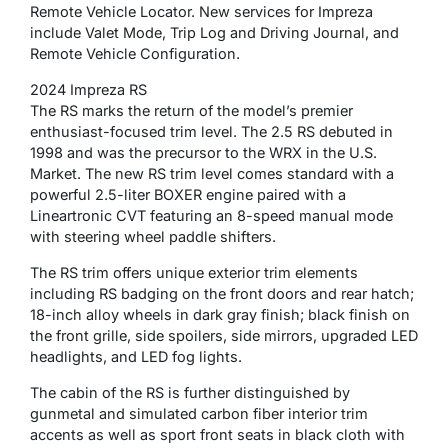
Remote Vehicle Locator. New services for Impreza
include Valet Mode, Trip Log and Driving Journal, and
Remote Vehicle Configuration.
2024 Impreza RS
The RS marks the return of the model’s premier
enthusiast-focused trim level. The 2.5 RS debuted in
1998 and was the precursor to the WRX in the U.S.
Market. The new RS trim level comes standard with a
powerful 2.5-liter BOXER engine paired with a
Lineartronic CVT featuring an 8-speed manual mode
with steering wheel paddle shifters.
The RS trim offers unique exterior trim elements
including RS badging on the front doors and rear hatch;
18-inch alloy wheels in dark gray finish; black finish on
the front grille, side spoilers, side mirrors, upgraded LED
headlights, and LED fog lights.
The cabin of the RS is further distinguished by
gunmetal and simulated carbon fiber interior trim
accents as well as sport front seats in black cloth with