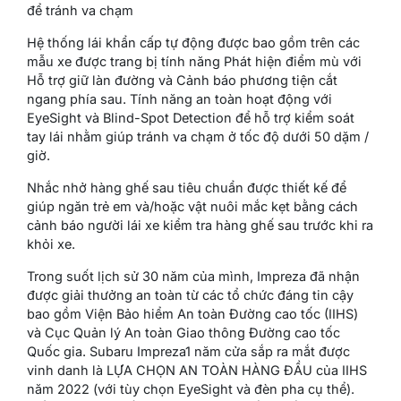
để tránh va chạm
Hệ thống lái khẩn cấp tự động được bao gồm trên các
mẫu xe được trang bị tính năng Phát hiện điểm mù với
Hỗ trợ giữ làn đường và Cảnh báo phương tiện cắt
ngang phía sau. Tính năng an toàn hoạt động với
EyeSight và Blind-Spot Detection để hỗ trợ kiểm soát
tay lái nhằm giúp tránh va chạm ở tốc độ dưới 50 dặm /
giờ.
Nhắc nhở hàng ghế sau tiêu chuẩn được thiết kế để
giúp ngăn trẻ em và/hoặc vật nuôi mắc kẹt bằng cách
cảnh báo người lái xe kiểm tra hàng ghế sau trước khi ra
khỏi xe.
Trong suốt lịch sử 30 năm của mình, Impreza đã nhận
được giải thưởng an toàn từ các tổ chức đáng tin cậy
bao gồm Viện Bảo hiểm An toàn Đường cao tốc (IIHS)
và Cục Quản lý An toàn Giao thông Đường cao tốc
Quốc gia. Subaru Impreza1 năm cửa sắp ra mắt được
vinh danh là LỰA CHỌN AN TOÀN HÀNG ĐẦU của IIHS
năm 2022 (với tùy chọn EyeSight và đèn pha cụ thể).