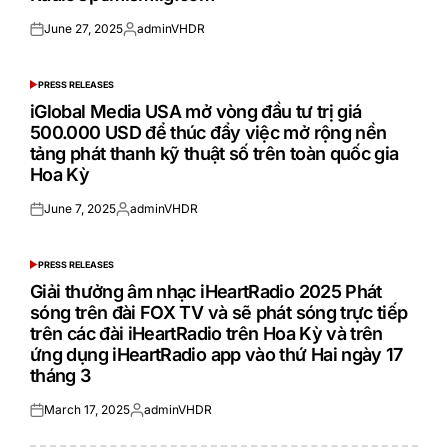
June 27, 2025
adminVHDR
Posted
Posted
on
by
PRESS RELEASES
POSTED
IN
iGlobal Media USA mở vòng đầu tư trị giá
500.000 USD để thúc đẩy việc mở rộng nền
tảng phát thanh kỹ thuật số trên toàn quốc gia
Hoa Kỳ
June 7, 2025
adminVHDR
Posted
Posted
on
by
PRESS RELEASES
POSTED
IN
Giải thưởng âm nhạc iHeartRadio 2025 Phát
sóng trên đài FOX TV và sẽ phát sóng trực tiếp
trên các đài iHeartRadio trên Hoa Kỳ và trên
ứng dụng iHeartRadio app vào thứ Hai ngày 17
tháng 3
March 17, 2025
adminVHDR
Posted
Posted
on
by