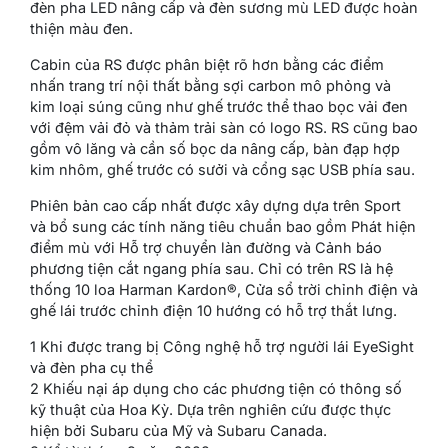
đèn pha LED nâng cấp và đèn sương mù LED được hoàn
thiện màu đen.
Cabin của RS được phân biệt rõ hơn bằng các điểm
nhấn trang trí nội thất bằng sợi carbon mô phỏng và
kim loại súng cũng như ghế trước thể thao bọc vải đen
với đệm vải đỏ và thảm trải sàn có logo RS. RS cũng bao
gồm vô lăng và cần số bọc da nâng cấp, bàn đạp hợp
kim nhôm, ghế trước có sưởi và cổng sạc USB phía sau.
Phiên bản cao cấp nhất được xây dựng dựa trên Sport
và bổ sung các tính năng tiêu chuẩn bao gồm Phát hiện
điểm mù với Hỗ trợ chuyển làn đường và Cảnh báo
phương tiện cắt ngang phía sau. Chỉ có trên RS là hệ
thống 10 loa Harman Kardon®, Cửa sổ trời chỉnh điện và
ghế lái trước chỉnh điện 10 hướng có hỗ trợ thắt lưng.
1 Khi được trang bị Công nghệ hỗ trợ người lái EyeSight
và đèn pha cụ thể
2 Khiếu nại áp dụng cho các phương tiện có thông số
kỹ thuật của Hoa Kỳ. Dựa trên nghiên cứu được thực
hiện bởi Subaru của Mỹ và Subaru Canada.