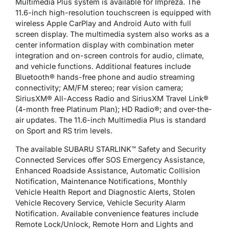
Multimedia Plus system is available for Impreza. The
11.6-inch high-resolution touchscreen is equipped with
wireless Apple CarPlay and Android Auto with full
screen display. The multimedia system also works as a
center information display with combination meter
integration and on-screen controls for audio, climate,
and vehicle functions. Additional features include
Bluetooth® hands-free phone and audio streaming
connectivity; AM/FM stereo; rear vision camera;
SiriusXM® All-Access Radio and SiriusXM Travel Link®
(4-month free Platinum Plan); HD Radio®; and over-the-
air updates. The 11.6-inch Multimedia Plus is standard
on Sport and RS trim levels.
The available SUBARU STARLINK™ Safety and Security
Connected Services offer SOS Emergency Assistance,
Enhanced Roadside Assistance, Automatic Collision
Notification, Maintenance Notifications, Monthly
Vehicle Health Report and Diagnostic Alerts, Stolen
Vehicle Recovery Service, Vehicle Security Alarm
Notification. Available convenience features include
Remote Lock/Unlock, Remote Horn and Lights and