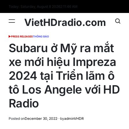
Skip
Today: Saturday, August 8 2026
2
:
11
:
47
AM
to
content
VietHDradio.com
PRESS RELEASES
THÔNG BÁO
POSTED
IN
Subaru ở Mỹ ra mắt
xe mới hiệu Impreza
2024 tại Triển lãm ô
tô Los Angele với HD
Radio
Posted on
December 30, 2022
by
adminVHDR