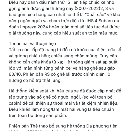
Điều này đánh dấu năm thứ 15 liên tiếp chiếc xe nhỏ
gọn giành được giải thưởng này (2007-2022)2, 3 và
bao gồm xếp hạng cao nhất có thể là “Xuất sắc” về khả
năng ngăn ngừa va chạm trực diện từ IIHS.4 Subaru dự
đoán Impreza 2024 hoàn toàn mới sẽ tiếp tục đạt được
giải thưởng này. cung cấp hiệu suất an toàn mẫu mực.
Thoải mái và thuận tiện
Tất cả các cấp độ trang trí đều có khóa cửa điện, cửa sổ
và gương chiếu hậu; chiếu sáng chào mừng; Truy cập
không cần chìa khóa từ xa; Hệ thống giám sát áp suất
lốp với màn hình từng bánh xe; và hàng ghế sau gập
60/40. Phiên bản RS có ghế lái trước chỉnh điện 10
hướng có hỗ trợ thắt lưng.
Hệ thống kiểm soát khí hậu của xe đã được cập nhật để
tập trung vào số ghế có người ngồi, (so với toàn bộ
cabin) để cải thiện sự thoải mái và tiết kiệm nhiên liệu.
Điều khiển làm nóng/làm mát hai vùng là tiêu chuẩn
trên toàn bộ dòng sản phẩm.
Phiên bản Thể thao bổ sung hệ thống Đa phương tiện