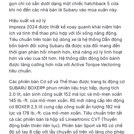
gọn chỉ có sẵn dưới dạng một chiếc hatchback 5 cửa
khi nó đến các nhà bán lẻ Subaru vào mùa xuân này.
Hiệu suất và xử lý
Impreza 2024 được thiết kế xoay quanh khái niệm tiện
ích và tính thể thao phù hợp với lối sống năng động.
Tiêu chuẩn trên toàn bộ dòng xe là hệ thống Dẫn động
bốn bánh đối xứng Subaru đã được sửa đổi mang đến
thời gian phản hồi nhanh hơn, khả năng xử lý linh hoạt
hơn và vào cua tốt hơn. Hệ thống dẫn động bốn bánh
được tăng cường hơn nữa với Active Torque Vectoring
tiêu chuẩn.
Các phiên bản Cơ sở và Thể thao được trang bị động cơ
SUBARU BOXER® phun nhiên liệu trực tiếp, dung tích
2.0 lít, sản sinh công suất 152 mã lực và mô-men xoắn
145 lb.-ft. của mô-men xoắn. RS mới nâng cấp lên động
cơ BOXER 2,5 lít cung cấp công suất ấn tượng 182 mã
lực và 178 lb.-ft. của mô-men xoắn. Tiêu chuẩn trên tất
cả các phiên bản là hộp số Lineartronic CVT (Truyền
động biến thiên liên tục). Phiên bản Sport và RS có chế
độ số tay 8 cấp với lẫy chuyển số trên vô lăng cho phép