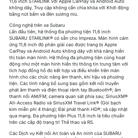
11,6 inch STARLINK với Apple CarPlay và Android Auto
không dây, Truy cập không cần chìa khóa với Khởi động
bằng nút bấm và đèn sương mù.
Công nghệ trên xe Subaru
Lần đầu tiên, hệ thống Đa phương tiện 11,6 inch
SUBARU STARLINK® có sẵn cho Impreza. Màn hình cảm
ứng 11,6 inch độ phân giải cao được trang bị Apple
CarPlay và Android Auto không dây với khả năng hiển
thị toàn màn hình. Hệ thống đa phương tiện cũng hoạt
động như một màn hình hiển thị thông tin trung tâm với
tích hợp đồng hồ đo kết hợp và điều khiển trên màn
hình cho các chức năng âm thanh, khí hậu và phương
tiện. Các tính năng bổ sung bao gồm kết nối truyền
phát âm thanh và điện thoại rảnh tay Bluetooth®; âm
thanh nổi AM/FM; camera quan sát phía sau; SiriusXM®
All-Access Radio và SiriusXM Travel Link® (Gói bạch
kim miễn phí 4 tháng); Đài phát thanh HD®; và cập nhật
qua mạng. Đa phương tiện Plus 11,6 inch là tiêu chuẩn
trên các cấp độ trang trí Thể thao và RS.
Các Dịch vụ Kết nối An toàn và An ninh của SUBARU