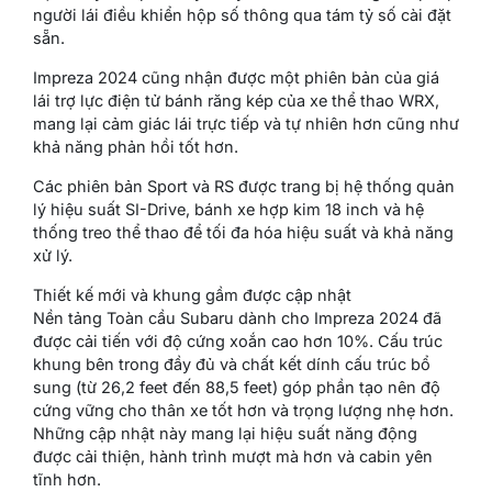
người lái điều khiển hộp số thông qua tám tỷ số cài đặt
sẵn.
Impreza 2024 cũng nhận được một phiên bản của giá
lái trợ lực điện tử bánh răng kép của xe thể thao WRX,
mang lại cảm giác lái trực tiếp và tự nhiên hơn cũng như
khả năng phản hồi tốt hơn.
Các phiên bản Sport và RS được trang bị hệ thống quản
lý hiệu suất SI-Drive, bánh xe hợp kim 18 inch và hệ
thống treo thể thao để tối đa hóa hiệu suất và khả năng
xử lý.
Thiết kế mới và khung gầm được cập nhật
Nền tảng Toàn cầu Subaru dành cho Impreza 2024 đã
được cải tiến với độ cứng xoắn cao hơn 10%. Cấu trúc
khung bên trong đầy đủ và chất kết dính cấu trúc bổ
sung (từ 26,2 feet đến 88,5 feet) góp phần tạo nên độ
cứng vững cho thân xe tốt hơn và trọng lượng nhẹ hơn.
Những cập nhật này mang lại hiệu suất năng động
được cải thiện, hành trình mượt mà hơn và cabin yên
tĩnh hơn.