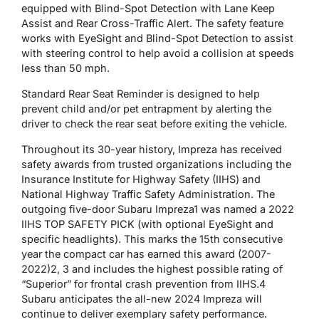
equipped with Blind-Spot Detection with Lane Keep
Assist and Rear Cross-Traffic Alert. The safety feature
works with EyeSight and Blind-Spot Detection to assist
with steering control to help avoid a collision at speeds
less than 50 mph.
Standard Rear Seat Reminder is designed to help
prevent child and/or pet entrapment by alerting the
driver to check the rear seat before exiting the vehicle.
Throughout its 30-year history, Impreza has received
safety awards from trusted organizations including the
Insurance Institute for Highway Safety (IIHS) and
National Highway Traffic Safety Administration. The
outgoing five-door Subaru Impreza1 was named a 2022
IIHS TOP SAFETY PICK (with optional EyeSight and
specific headlights). This marks the 15th consecutive
year the compact car has earned this award (2007-
2022)2, 3 and includes the highest possible rating of
“Superior” for frontal crash prevention from IIHS.4
Subaru anticipates the all-new 2024 Impreza will
continue to deliver exemplary safety performance.