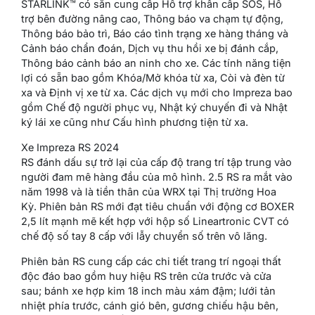
STARLINK™ có sẵn cung cấp Hỗ trợ khẩn cấp SOS, Hỗ
trợ bên đường nâng cao, Thông báo va chạm tự động,
Thông báo bảo trì, Báo cáo tình trạng xe hàng tháng và
Cảnh báo chẩn đoán, Dịch vụ thu hồi xe bị đánh cắp,
Thông báo cảnh báo an ninh cho xe. Các tính năng tiện
lợi có sẵn bao gồm Khóa/Mở khóa từ xa, Còi và đèn từ
xa và Định vị xe từ xa. Các dịch vụ mới cho Impreza bao
gồm Chế độ người phục vụ, Nhật ký chuyến đi và Nhật
ký lái xe cũng như Cấu hình phương tiện từ xa.
Xe Impreza RS 2024
RS đánh dấu sự trở lại của cấp độ trang trí tập trung vào
người đam mê hàng đầu của mô hình. 2.5 RS ra mắt vào
năm 1998 và là tiền thân của WRX tại Thị trường Hoa
Kỳ. Phiên bản RS mới đạt tiêu chuẩn với động cơ BOXER
2,5 lít mạnh mẽ kết hợp với hộp số Lineartronic CVT có
chế độ số tay 8 cấp với lẫy chuyển số trên vô lăng.
Phiên bản RS cung cấp các chi tiết trang trí ngoại thất
độc đáo bao gồm huy hiệu RS trên cửa trước và cửa
sau; bánh xe hợp kim 18 inch màu xám đậm; lưới tản
nhiệt phía trước, cánh gió bên, gương chiếu hậu bên,