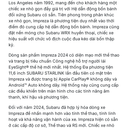
Los Angeles năm 1992, mang đến cho khách hàng một
chiếc xe nhỏ gọn đầy giá trị với Hệ dẫn động bốn bánh
đối xứng Subaru có sẵn. Tiên phong trong phân khúc
xe nhỏ gọn, Impreza là phương tiện duy nhất vào thời
điểm đó cung cấp hệ dẫn động bốn bánh. Impreza cũng
đặt nền móng cho Subaru WRX huyền thoại, chiếc xe
hiệu suất với chức vô địch cuộc đua kéo dài bốn thập
kỷ.
Dòng sản phẩm Impreza 2024 có diện mạo mới thể thao
và trang bị tiêu chuẩn Công nghệ hỗ trợ người lái
EyeSight® thế hệ mới nhất. Hệ thống Đa phương tiện
11,6 inch SUBARU STARLINK lần đầu tiên có mặt trên
Impreza và được trang bị Apple CarPlay® không dây và
Android™ Auto không dây. Hệ thống này cũng cung cấp
các điều khiển trên màn hình cho các tính năng âm
thanh, khí hậu và phương tiện.
Đối với năm 2024, Subaru đã hợp lý hóa dòng xe
Impreza để nhấn mạnh hơn vào tính thể thao, tính linh
hoạt và khả năng vận hành của xe. Impreza hiện có sẵn
ở các cấp độ cơ sở, Thể thao và RS mới. Chiếc xe nhỏ