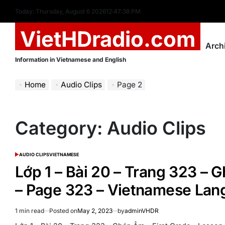
Skip
Today: Thursday, August 6 2026
12
:
47
:
39
PM
to
VietHDradio.com
content
Arch
Information in Vietnamese and English
Home
Audio Clips
Page 2
Category:
Audio Clips
AUDIO CLIPS
VIETNAMESE
POSTED
IN
Lớp 1 – Bài 20 – Trang 323 – 
– Page 323 – Vietnamese La
1 min read
Posted on
May 2, 2023
by
adminVHDR
Estimated
read