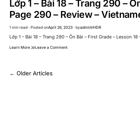
Lớp 1 – Bài 18 – Trang 290 – Ôn
Bài
Lesson
18
18
Page 290 – Review – Vietna
–
–
Trang
Page
291
298
1 min read
Posted on
April 26, 2023
by
adminVHDR
Estimated
–
–
read
Lớp 1 – Bài 18 – Trang 290 – Ôn Bài – First Grade – Lesson 1
Ghép
Adding
time
Âm
Vietnamese
on
Learn More
Leave a Comment
–
Accent
Lớp
First
Marks
1
Grade
–
–
Bài
Posts
Lesson
←
Older Articles
18
18
navigation
–
–
Trang
Page
290
291
–
–
Ôn
Vietnamese
Bài
Language
–
First
Grade
–
Lesson