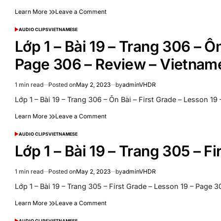
time
Dấu
on
Learn More
Leave a Comment
–
Lớp
First
1
AUDIO CLIPS
VIETNAMESE
Grade
POSTED
–
IN
–
Lớp 1 – Bài 19 – Trang 306 – Ôn
Bài
Lesson
19
19
Page 306 – Review – Vietna
–
–
Trang
Page
307
314
1 min read
Posted on
May 2, 2023
by
adminVHDR
Estimated
–
–
read
Lớp 1 – Bài 19 – Trang 306 – Ôn Bài – First Grade – Lesson 1
Ghép
Adding
time
Âm
Vietnamese
on
Learn More
Leave a Comment
–
Accent
Lớp
First
Marks
1
AUDIO CLIPS
VIETNAMESE
Grade
POSTED
–
–
IN
–
Lớp 1 – Bài 19 – Trang 305 – F
Vietnamese
Bài
Lesson
Language
19
19
–
–
1 min read
Posted on
May 2, 2023
by
adminVHDR
Estimated
Trang
Page
read
Lớp 1 – Bài 19 – Trang 305 – First Grade – Lesson 19 – Pag
306
307
time
–
–
on
Learn More
Leave a Comment
Ôn
Vietnamese
Lớp
Bài
Language
1
AUDIO CLIPS
VIETNAMESE