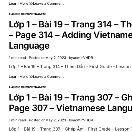
Language
on
Learn More
Leave a Comment
–
Lớp
First
1
AUDIO CLIPS
VIETNAMESE
Grade
POSTED
–
IN
–
Lớp 1 – Bài 19 – Trang 314 – T
Bài
Lesson
20
20
– Page 314 – Adding Vietnam
–
–
Trang
Page
Language
321
322
–
–
First
Review
1 min read
Posted on
May 2, 2023
by
adminVHDR
Estimated
Grade
–
read
Lớp 1 – Bài 19 – Trang 314 – Thêm Dấu – First Grade – Lesso
–
Vietnamese
time
Lesson
Language
on
Learn More
Leave a Comment
20
Lớp
–
1
AUDIO CLIPS
VIETNAMESE
Page
POSTED
–
IN
321
Lớp 1 – Bài 19 – Trang 307 – G
Bài
–
19
Vietnamese
Page 307 – Vietnamese Lang
–
Language
Trang
314
1 min read
Posted on
May 2, 2023
by
adminVHDR
Estimated
–
read
Lớp 1 – Bài 19 – Trang 307 – Ghép Âm – First Grade – Lesson
Thêm