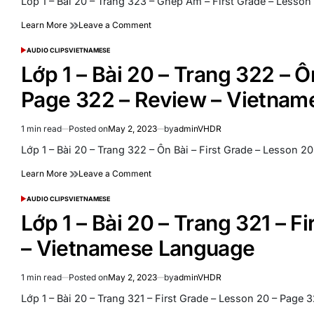
Lớp 1 – Bài 20 – Trang 323 – Ghép Âm – First Grade – Lesso
time
on
Learn More
Leave a Comment
Lớp
1
AUDIO CLIPS
VIETNAMESE
POSTED
–
IN
Lớp 1 – Bài 20 – Trang 322 – Ô
Bài
20
Page 322 – Review – Vietna
–
Trang
323
1 min read
Posted on
May 2, 2023
by
adminVHDR
Estimated
–
read
Lớp 1 – Bài 20 – Trang 322 – Ôn Bài – First Grade – Lesson 
Ghép
time
Âm
on
Learn More
Leave a Comment
–
Lớp
First
1
AUDIO CLIPS
VIETNAMESE
Grade
POSTED
–
IN
–
Lớp 1 – Bài 20 – Trang 321 – F
Bài
Lesson
20
20
– Vietnamese Language
–
–
Trang
Page
322
323
1 min read
Posted on
May 2, 2023
by
adminVHDR
Estimated
–
–
read
Lớp 1 – Bài 20 – Trang 321 – First Grade – Lesson 20 – Pag
Ôn
Vietnamese
time
Bài