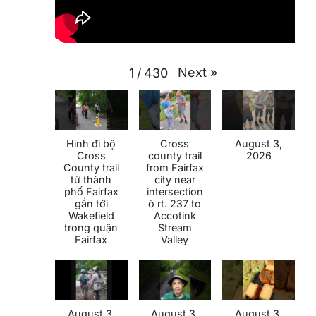
Next
»
1
/
430
Hình đi bộ
Cross
August 3,
Cross
county trail
2026
County trail
from Fairfax
từ thành
city near
phố Fairfax
intersection
gần tới
ò rt. 237 to
Wakefield
Accotink
trong quận
Stream
Fairfax
Valley
August 3,
August 3,
August 3,