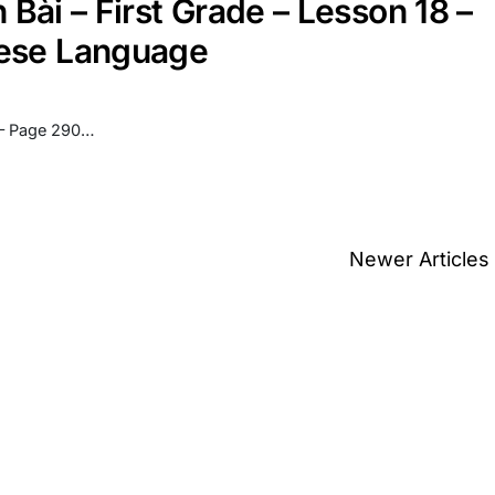
 Bài – First Grade – Lesson 18 –
mese Language
8 – Page 290…
Newer Articles