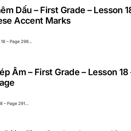
hêm Dấu – First Grade – Lesson 1
ese Accent Marks
n 18 – Page 298…
hép Âm – First Grade – Lesson 18 
uage
 18 – Page 291…