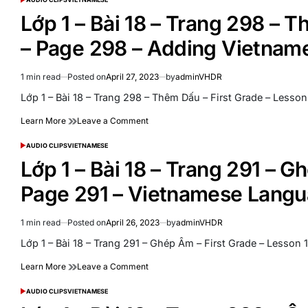
–
POSTED
–
IN
First
Lớp 1 – Bài 18 – Trang 298 – T
Bài
Grade
19
–
– Page 298 – Adding Vietnam
–
Lesson
Trang
19
305
–
1 min read
Posted on
April 27, 2023
by
adminVHDR
Estimated
–
Page
read
Lớp 1 – Bài 18 – Trang 298 – Thêm Dấu – First Grade – Lesso
First
306
time
Grade
–
on
Learn More
Leave a Comment
–
Review
Lớp
Lesson
–
1
AUDIO CLIPS
VIETNAMESE
19
POSTED
Vietnamese
–
IN
–
Lớp 1 – Bài 18 – Trang 291 – G
Language
Bài
Page
18
305
Page 291 – Vietnamese Lang
–
Trang
298
1 min read
Posted on
April 26, 2023
by
adminVHDR
Estimated
–
read
Lớp 1 – Bài 18 – Trang 291 – Ghép Âm – First Grade – Lesson
Thêm
time
Dấu
on
Learn More
Leave a Comment
–
Lớp
First
1
AUDIO CLIPS
VIETNAMESE
Grade
POSTED
–
IN
–