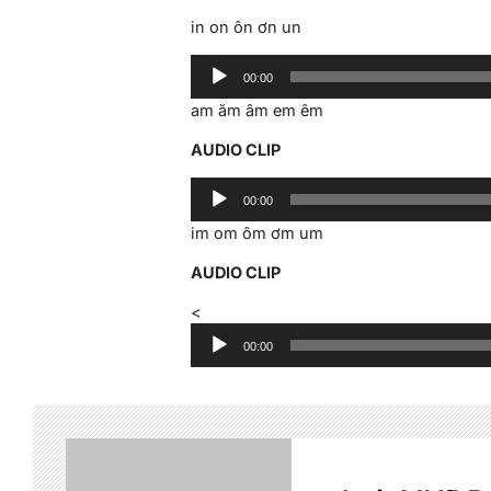
in on ôn ơn un
Audio
00:00
Player
am ăm âm em êm
AUDIO CLIP
Audio
00:00
Player
im om ôm ơm um
AUDIO CLIP
Audio
<
Player
00:00