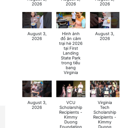
2026
2026
2026
August 3,
Hình ảnh
August 3,
2026
đổ ăn câm
2026
trại hè 2026
tại First
Landing
State Park
trong tiểu
bang
Virginia
August 3,
VCU
Virginia
2026
Scholarship
Tech
Recipients -
Scholarship
Kimmy
Recipients -
Duong
Kimmy
Foundation
Duong