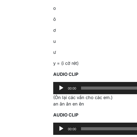
o
ô
ơ
u
ư
y = (i cờ rét)
AUDIO CLIP
Audio
00:00
Player
(Ôn lại các vần cho các em.)
an ăn ân en ên
AUDIO CLIP
Audio
00:00
Player