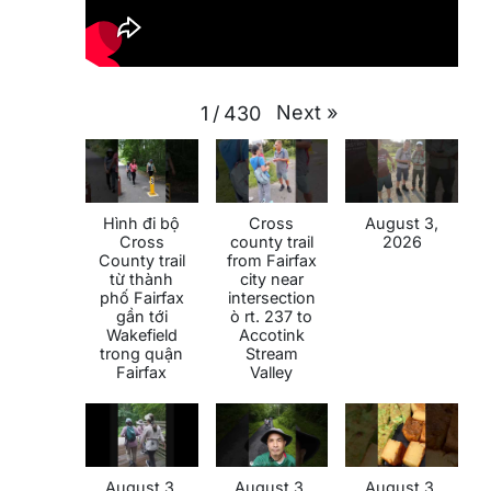
Next
»
1
/
430
Hình đi bộ
Cross
August 3,
Cross
county trail
2026
County trail
from Fairfax
từ thành
city near
phố Fairfax
intersection
gần tới
ò rt. 237 to
Wakefield
Accotink
trong quận
Stream
Fairfax
Valley
August 3,
August 3,
August 3,