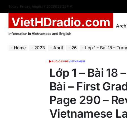
Skip
Today: Friday, August 7 2026
8
:
23
:
26
PM
to
VietHDradio.com
content
Arch
Information in Vietnamese and English
Home
2023
April
26
Lớp 1 – Bài 18 – Trang 290 – Ôn B
AUDIO CLIPS
VIETNAMESE
POSTED
IN
Lớp 1 – Bài 18 
Bài – First Gra
Page 290 – Re
Vietnamese L