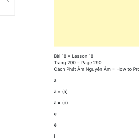
Bài 18 = Lesson 18
Trang 290 = Page 290
Cách Phát Âm Nguyên Âm = How to Pr
a
ă = (á)
â = (ớ)
e
ê
i