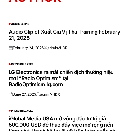
AUDIO CLIPS
POSTED
IN
Audio Clip of Xuất Gia Vị Tha Training February
21, 2026
February 24, 2026
adminVHDR
Posted
Posted
on
by
PRESS RELEASES
POSTED
IN
LG Electronics ra mắt chiến dịch thương hiệu
mới “Radio Optimism” tại
RadioOptimism.lg.com
June 27, 2025
adminVHDR
Posted
Posted
on
by
PRESS RELEASES
POSTED
IN
iGlobal Media USA mở vòng đầu tư trị giá
500.000 USD để thúc đẩy việc mở rộng nền
tảng phát thanh kỹ thuật số trên toàn quốc gia