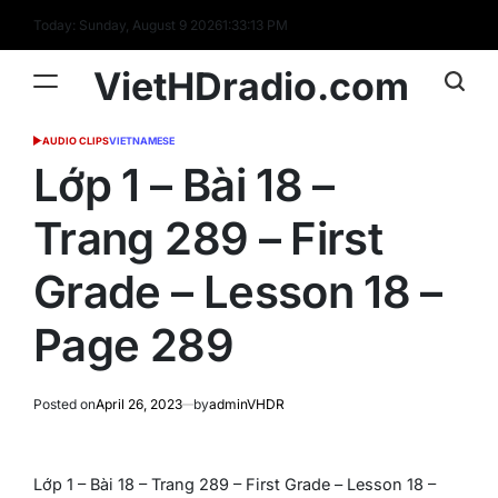
Skip
Today: Sunday, August 9 2026
1
:
33
:
14
PM
to
content
VietHDradio.com
AUDIO CLIPS
VIETNAMESE
POSTED
IN
Lớp 1 – Bài 18 –
Trang 289 – First
Grade – Lesson 18 –
Page 289
Posted on
April 26, 2023
by
adminVHDR
Lớp 1 – Bài 18 – Trang 289 – First Grade – Lesson 18 –