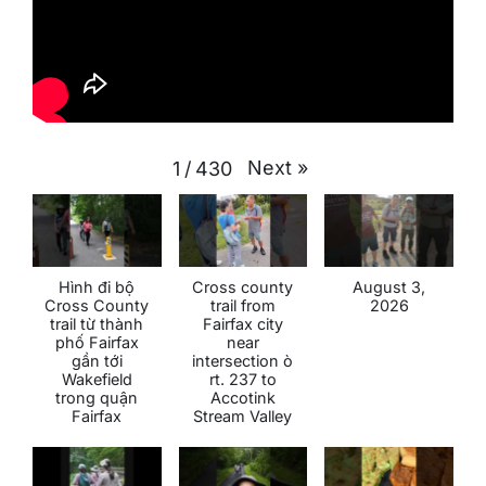
Next
»
1
/
430
Hình đi bộ
Cross county
August 3,
Cross County
trail from
2026
trail từ thành
Fairfax city
phố Fairfax
near
gần tới
intersection ò
Wakefield
rt. 237 to
trong quận
Accotink
Fairfax
Stream Valley