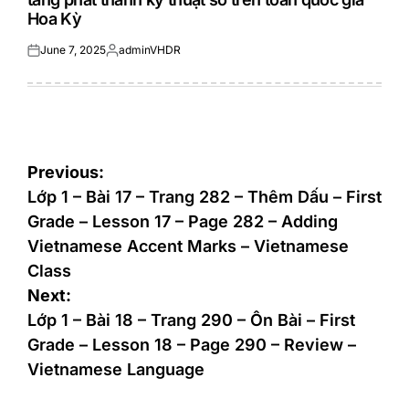
Hoa Kỳ
June 7, 2025
adminVHDR
Posted
Posted
on
by
Post
Previous:
navigation
Lớp 1 – Bài 17 – Trang 282 – Thêm Dấu – First
Grade – Lesson 17 – Page 282 – Adding
Vietnamese Accent Marks – Vietnamese
Class
Next:
Lớp 1 – Bài 18 – Trang 290 – Ôn Bài – First
Grade – Lesson 18 – Page 290 – Review –
Vietnamese Language