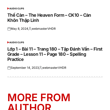
on
by
AUDIO CLIPS
POSTED
IN
Thế Càn – The Heaven Form – CK10 – Càn
Khôn Thập Linh
May 8, 2024
webmasterVHDR
Posted
Posted
on
by
AUDIO CLIPS
POSTED
IN
Lớp 1 – Bài 11 – Trang 180 – Tập Đánh Vần – First
Grade – Lesson 11 – Page 180 – Spelling
Practice
September 14, 2023
webmasterVHDR
Posted
Posted
on
by
MORE FROM
AUTHOR