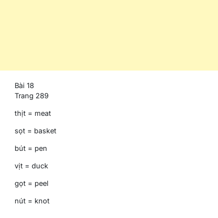
Bài 18
Trang 289
thịt = meat
sọt = basket
bút = pen
vịt = duck
gọt = peel
nút = knot