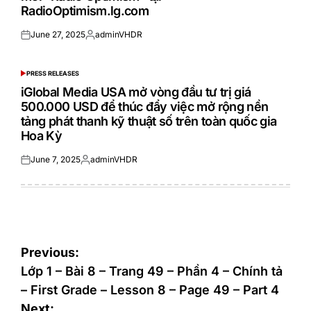
RadioOptimism.lg.com
June 27, 2025
adminVHDR
Posted
Posted
on
by
PRESS RELEASES
POSTED
IN
iGlobal Media USA mở vòng đầu tư trị giá
500.000 USD để thúc đẩy việc mở rộng nền
tảng phát thanh kỹ thuật số trên toàn quốc gia
Hoa Kỳ
June 7, 2025
adminVHDR
Posted
Posted
on
by
Post
Previous:
navigation
Lớp 1 – Bài 8 – Trang 49 – Phần 4 – Chính tả
– First Grade – Lesson 8 – Page 49 – Part 4
Next: