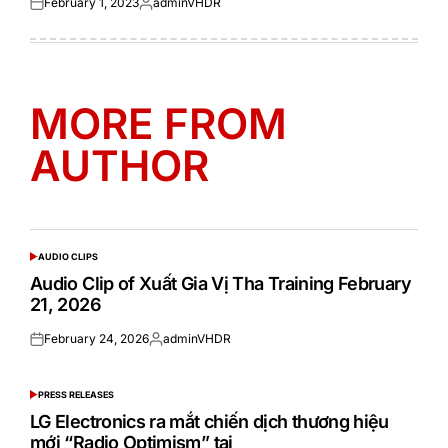
February 1, 2023
adminVHDR
Posted
Posted
on
by
MORE FROM
AUTHOR
AUDIO CLIPS
POSTED
IN
Audio Clip of Xuất Gia Vị Tha Training February
21, 2026
February 24, 2026
adminVHDR
Posted
Posted
on
by
PRESS RELEASES
POSTED
IN
LG Electronics ra mắt chiến dịch thương hiệu
mới “Radio Optimism” tại