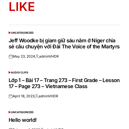
LIKE
UNCATEGORIZED
POSTED
IN
Jeff Woodke bị giam giữ sáu năm ở Niger chia
sẻ câu chuyện với Đài The Voice of the Martyrs
May 23, 2024
adminVHDR
Posted
Posted
on
by
AUDIO CLIPS
POSTED
IN
Lớp 1 – Bài 17 – Trang 273 – First Grade – Lesson
17 – Page 273 – Vietnamese Class
April 18, 2023
adminVHDR
Posted
Posted
on
by
UNCATEGORIZED
POSTED
IN
Hello world!