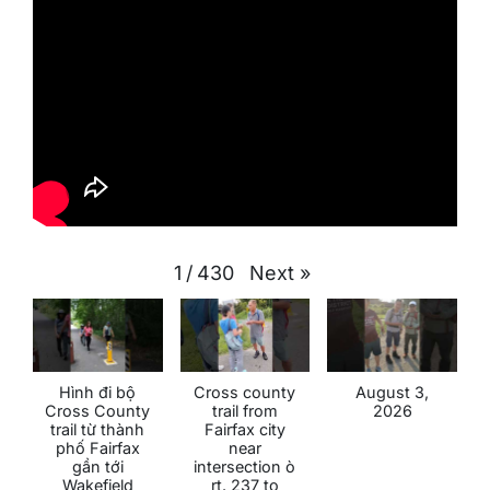
Next
»
1
/
430
Hình đi bộ
Cross county
August 3,
Cross County
trail from
2026
trail từ thành
Fairfax city
phố Fairfax
near
gần tới
intersection ò
Wakefield
rt. 237 to