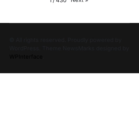
1
/
430
© All rights reserved. Proudly powered by
WordPress. Theme NewsMarks designed by
WPInterface
.