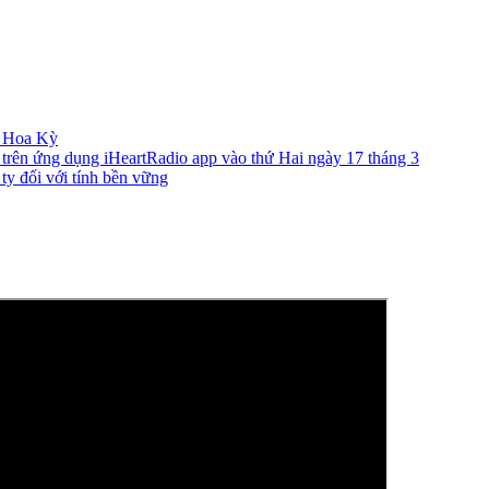
a Hoa Kỳ
 trên ứng dụng iHeartRadio app vào thứ Hai ngày 17 tháng 3
ty đối với tính bền vững