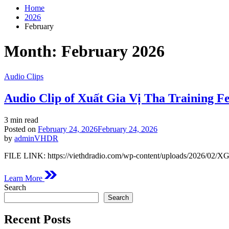
Home
2026
February
Month:
February 2026
Posted
Audio Clips
in
Audio Clip of Xuất Gia Vị Tha Training F
Estimated
3 min read
read
Posted on
February 24, 2026
February 24, 2026
time
by
adminVHDR
FILE LINK: https://viethdradio.com/wp-content/uploads/2026/02/X
Learn More
Search
Search
Recent Posts