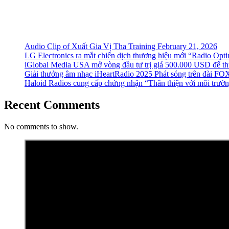
Audio Clip of Xuất Gia Vị Tha Training February 21, 2026
LG Electronics ra mắt chiến dịch thương hiệu mới “Radio Opt
iGlobal Media USA mở vòng đầu tư trị giá 500.000 USD để thú
Giải thưởng âm nhạc iHeartRadio 2025 Phát sóng trên đài FOX 
Haloid Radios cung cấp chứng nhận “Thân thiện với môi trường”
Recent Comments
No comments to show.