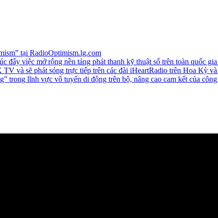
imism” tại RadioOptimism.lg.com
c đẩy việc mở rộng nền tảng phát thanh kỹ thuật số trên toàn quốc gi
TV và sẽ phát sóng trực tiếp trên các đài iHeartRadio trên Hoa Kỳ và
 trong lĩnh vực vô tuyến di động trên bộ, nâng cao cam kết của công 