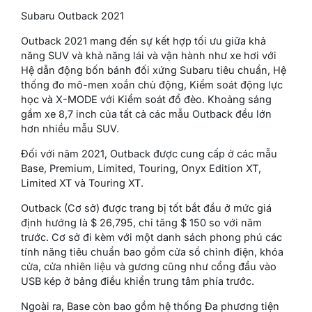
Subaru Outback 2021
Outback 2021 mang đến sự kết hợp tối ưu giữa khả
năng SUV và khả năng lái và vận hành như xe hơi với
Hệ dẫn động bốn bánh đối xứng Subaru tiêu chuẩn, Hệ
thống đo mô-men xoắn chủ động, Kiểm soát động lực
học và X-MODE với Kiểm soát đổ đèo. Khoảng sáng
gầm xe 8,7 inch của tất cả các mẫu Outback đều lớn
hơn nhiều mẫu SUV.
Đối với năm 2021, Outback được cung cấp ở các mẫu
Base, Premium, Limited, Touring, Onyx Edition XT,
Limited XT và Touring XT.
Outback (Cơ sở) được trang bị tốt bắt đầu ở mức giá
định hướng là $ 26,795, chỉ tăng $ 150 so với năm
trước. Cơ sở đi kèm với một danh sách phong phú các
tính năng tiêu chuẩn bao gồm cửa sổ chỉnh điện, khóa
cửa, cửa nhiên liệu và gương cũng như cổng đầu vào
USB kép ở bảng điều khiển trung tâm phía trước.
Ngoài ra, Base còn bao gồm hệ thống Đa phương tiện