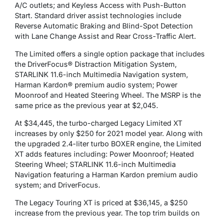
A/C outlets; and Keyless Access with Push-Button
Start. Standard driver assist technologies include
Reverse Automatic Braking and Blind-Spot Detection
with Lane Change Assist and Rear Cross-Traffic Alert.
The Limited offers a single option package that includes
the DriverFocus® Distraction Mitigation System,
STARLINK 11.6-inch Multimedia Navigation system,
Harman Kardon® premium audio system; Power
Moonroof and Heated Steering Wheel. The MSRP is the
same price as the previous year at $2,045.
At $34,445, the turbo-charged Legacy Limited XT
increases by only $250 for 2021 model year. Along with
the upgraded 2.4-liter turbo BOXER engine, the Limited
XT adds features including: Power Moonroof; Heated
Steering Wheel; STARLINK 11.6-inch Multimedia
Navigation featuring a Harman Kardon premium audio
system; and DriverFocus.
The Legacy Touring XT is priced at $36,145, a $250
increase from the previous year. The top trim builds on