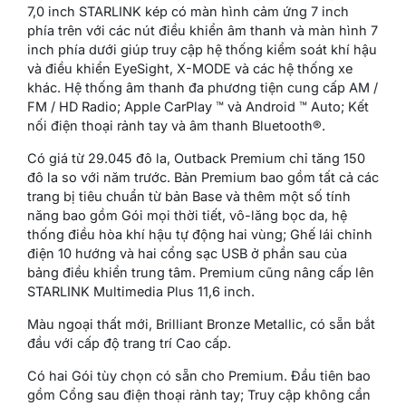
7,0 inch STARLINK kép có màn hình cảm ứng 7 inch
phía trên với các nút điều khiển âm thanh và màn hình 7
inch phía dưới giúp truy cập hệ thống kiểm soát khí hậu
và điều khiển EyeSight, X-MODE và các hệ thống xe
khác. Hệ thống âm thanh đa phương tiện cung cấp AM /
FM / HD Radio; Apple CarPlay ™ và Android ™ Auto; Kết
nối điện thoại rảnh tay và âm thanh Bluetooth®.
Có giá từ 29.045 đô la, Outback Premium chỉ tăng 150
đô la so với năm trước. Bản Premium bao gồm tất cả các
trang bị tiêu chuẩn từ bản Base và thêm một số tính
năng bao gồm Gói mọi thời tiết, vô-lăng bọc da, hệ
thống điều hòa khí hậu tự động hai vùng; Ghế lái chỉnh
điện 10 hướng và hai cổng sạc USB ở phần sau của
bảng điều khiển trung tâm. Premium cũng nâng cấp lên
STARLINK Multimedia Plus 11,6 inch.
Màu ngoại thất mới, Brilliant Bronze Metallic, có sẵn bắt
đầu với cấp độ trang trí Cao cấp.
Có hai Gói tùy chọn có sẵn cho Premium. Đầu tiên bao
gồm Cổng sau điện thoại rảnh tay; Truy cập không cần