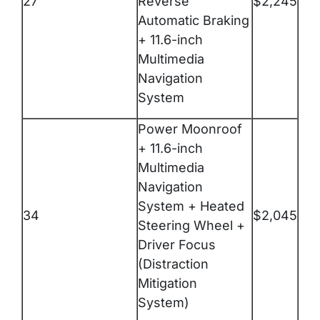
27
Reverse
$2,245
Automatic Braking
+ 11.6-inch
Multimedia
Navigation
System
Power Moonroof
+ 11.6-inch
Multimedia
Navigation
System + Heated
34
$2,045
Steering Wheel +
Driver Focus
(Distraction
Mitigation
System)