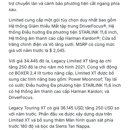
trợ chuyển làn và cảnh báo phương tiện cắt ngang phía
sau.
Limited cung cấp một gói tùy chọn duy nhất bao gồm
Hệ thống Giảm thiểu Mất tập trung DriverFocus®, Hệ
thống Điều hướng Đa phương tiện STARLINK 11,6 inch,
Hệ thống âm thanh cao cấp Harman Kardon®; Cửa sổ
trăng chỉnh điện và Vô lăng sưởi. MSRP có cùng mức
giá với năm trước là $ 2,045.
Với giá 34.445 đô la, Legacy Limited XT tăng áp chỉ
tăng 250 đô la cho năm mô hình 2021. Cùng với động
cơ BOXER 2,4 lít turbo nâng cấp, Limited XT được bổ
sung các tính năng bao gồm: Power Moonroof; Tay lái
có sưởi; Điều hướng Đa phương tiện STARLINK 11,6 inch
có hệ thống âm thanh cao cấp Harman Kardon; và
DriverFocus.
Legacy Touring XT có giá 36.145 USD, tăng 250 USD so
với năm trước. Phần đầu xe được xây dựng dựa trên
Limited XT và bổ sung thêm Màn hình quan sát phía
trước 180 độ và bọc da Sierra Tan Nappa.