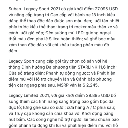
Subaru Legacy Sport 2021 có giá khởi điểm 27.095 USD
và nâng cấp trang trí Cao cấp với bánh xe 18 inch kiểu
dáng thể thao độc đáo được sơn màu đen; lưới tản nhiệt
phía trước kiểu thể thao; trang trí rocker màu thân xe và
cánh lướt gió cốp; Đèn sương mù LED; gương ngoại
thất màu đen pha lê Silica hoàn thiện; và ghế bọc màu
xám than độc đáo với chỉ khâu tương phản màu đỏ
đậm.
Legacy Sport cung cấp gói tùy chọn có sẵn với hệ
thống Định hướng Đa phương tiện STARLINK 11,6 inch;
Cửa sổ trăng điện; Phanh tự động ngược; và Phát hiện
điểm mù với Hỗ trợ chuyển làn và Cảnh báo phương
tiện cắt ngang phía sau. MSRP vẫn là $ 2,245.
Legacy Limited 2021, với giá khởi điểm 29.895 USD bổ
sung thêm các tính năng sang trọng bao gồm bọc da
đục lỗ; lưng ghế sau có sưởi; cửa hàng A / C phía sau;
và Truy cập không cần chìa khóa với Khởi động bằng
nút bấm. Các công nghệ hỗ trợ người lái tiêu chuẩn bao
gồm phanh tự động khi lùi và phát hiện điểm mù với hỗ