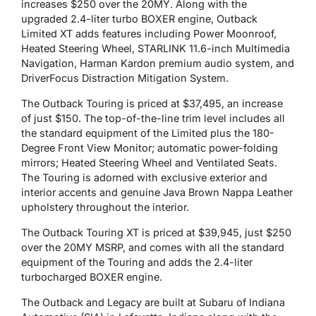
increases $250 over the 20MY. Along with the
upgraded 2.4-liter turbo BOXER engine, Outback
Limited XT adds features including Power Moonroof,
Heated Steering Wheel, STARLINK 11.6-inch Multimedia
Navigation, Harman Kardon premium audio system, and
DriverFocus Distraction Mitigation System.
The Outback Touring is priced at $37,495, an increase
of just $150. The top-of-the-line trim level includes all
the standard equipment of the Limited plus the 180-
Degree Front View Monitor; automatic power-folding
mirrors; Heated Steering Wheel and Ventilated Seats.
The Touring is adorned with exclusive exterior and
interior accents and genuine Java Brown Nappa Leather
upholstery throughout the interior.
The Outback Touring XT is priced at $39,945, just $250
over the 20MY MSRP, and comes with all the standard
equipment of the Touring and adds the 2.4-liter
turbocharged BOXER engine.
The Outback and Legacy are built at Subaru of Indiana