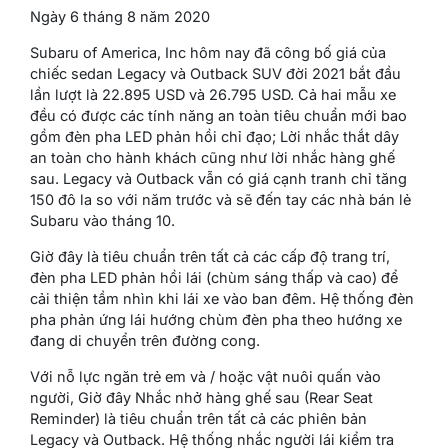
Ngày 6 tháng 8 năm 2020
Subaru of America, Inc hôm nay đã công bố giá của
chiếc sedan Legacy và Outback SUV đời 2021 bắt đầu
lần lượt là 22.895 USD và 26.795 USD. Cả hai mẫu xe
đều có được các tính năng an toàn tiêu chuẩn mới bao
gồm đèn pha LED phản hồi chỉ đạo; Lời nhắc thắt dây
an toàn cho hành khách cũng như lời nhắc hàng ghế
sau. Legacy và Outback vẫn có giá cạnh tranh chỉ tăng
150 đô la so với năm trước và sẽ đến tay các nhà bán lẻ
Subaru vào tháng 10.
Giờ đây là tiêu chuẩn trên tất cả các cấp độ trang trí,
đèn pha LED phản hồi lái (chùm sáng thấp và cao) để
cải thiện tầm nhìn khi lái xe vào ban đêm. Hệ thống đèn
pha phản ứng lái hướng chùm đèn pha theo hướng xe
đang di chuyển trên đường cong.
Với nỗ lực ngăn trẻ em và / hoặc vật nuôi quấn vào
người, Giờ đây Nhắc nhở hàng ghế sau (Rear Seat
Reminder) là tiêu chuẩn trên tất cả các phiên bản
Legacy và Outback. Hệ thống nhắc người lái kiểm tra