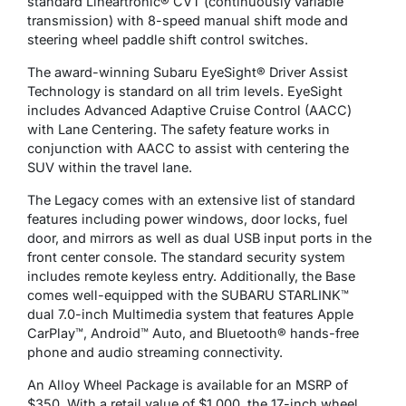
standard Lineartronic® CVT (continuously variable
transmission) with 8-speed manual shift mode and
steering wheel paddle shift control switches.
The award-winning Subaru EyeSight® Driver Assist
Technology is standard on all trim levels. EyeSight
includes Advanced Adaptive Cruise Control (AACC)
with Lane Centering. The safety feature works in
conjunction with AACC to assist with centering the
SUV within the travel lane.
The Legacy comes with an extensive list of standard
features including power windows, door locks, fuel
door, and mirrors as well as dual USB input ports in the
front center console. The standard security system
includes remote keyless entry. Additionally, the Base
comes well-equipped with the SUBARU STARLINK™
dual 7.0-inch Multimedia system that features Apple
CarPlay™, Android™ Auto, and Bluetooth® hands-free
phone and audio streaming connectivity.
An Alloy Wheel Package is available for an MSRP of
$350. With a retail value of $1,000, the 17-inch wheel