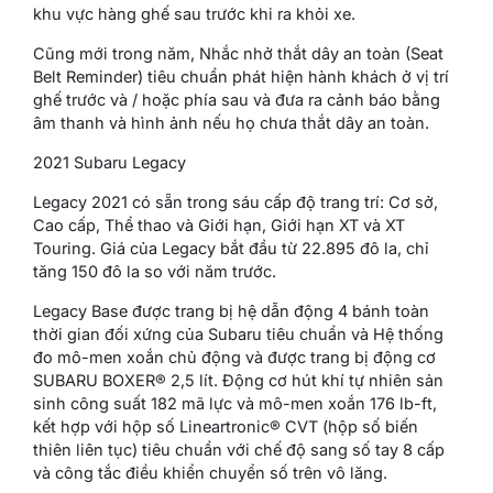
khu vực hàng ghế sau trước khi ra khỏi xe.
Cũng mới trong năm, Nhắc nhở thắt dây an toàn (Seat
Belt Reminder) tiêu chuẩn phát hiện hành khách ở vị trí
ghế trước và / hoặc phía sau và đưa ra cảnh báo bằng
âm thanh và hình ảnh nếu họ chưa thắt dây an toàn.
2021 Subaru Legacy
Legacy 2021 có sẵn trong sáu cấp độ trang trí: Cơ sở,
Cao cấp, Thể thao và Giới hạn, Giới hạn XT và XT
Touring. Giá của Legacy bắt đầu từ 22.895 đô la, chỉ
tăng 150 đô la so với năm trước.
Legacy Base được trang bị hệ dẫn động 4 bánh toàn
thời gian đối xứng của Subaru tiêu chuẩn và Hệ thống
đo mô-men xoắn chủ động và được trang bị động cơ
SUBARU BOXER® 2,5 lít. Động cơ hút khí tự nhiên sản
sinh công suất 182 mã lực và mô-men xoắn 176 lb-ft,
kết hợp với hộp số Lineartronic® CVT (hộp số biến
thiên liên tục) tiêu chuẩn với chế độ sang số tay 8 cấp
và công tắc điều khiển chuyển số trên vô lăng.