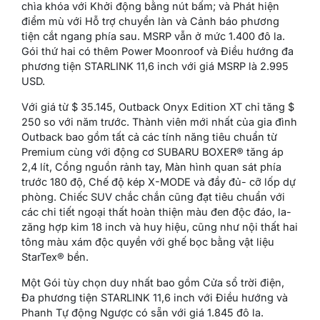
chìa khóa với Khởi động bằng nút bấm; và Phát hiện
điểm mù với Hỗ trợ chuyển làn và Cảnh báo phương
tiện cắt ngang phía sau. MSRP vẫn ở mức 1.400 đô la.
Gói thứ hai có thêm Power Moonroof và Điều hướng đa
phương tiện STARLINK 11,6 inch với giá MSRP là 2.995
USD.
Với giá từ $ 35.145, Outback Onyx Edition XT chỉ tăng $
250 so với năm trước. Thành viên mới nhất của gia đình
Outback bao gồm tất cả các tính năng tiêu chuẩn từ
Premium cùng với động cơ SUBARU BOXER® tăng áp
2,4 lít, Cổng nguồn rảnh tay, Màn hình quan sát phía
trước 180 độ, Chế độ kép X-MODE và đầy đủ- cỡ lốp dự
phòng. Chiếc SUV chắc chắn cũng đạt tiêu chuẩn với
các chi tiết ngoại thất hoàn thiện màu đen độc đáo, la-
zăng hợp kim 18 inch và huy hiệu, cũng như nội thất hai
tông màu xám độc quyền với ghế bọc bằng vật liệu
StarTex® bền.
Một Gói tùy chọn duy nhất bao gồm Cửa sổ trời điện,
Đa phương tiện STARLINK 11,6 inch với Điều hướng và
Phanh Tự động Ngược có sẵn với giá 1.845 đô la.