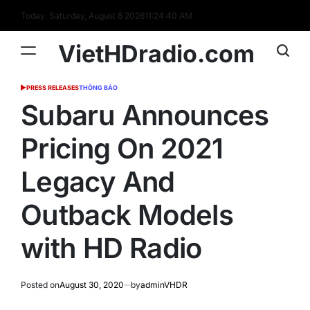
Skip
Today: Saturday, August 8 2026
11
:
24
:
41
AM
to
content
VietHDradio.com
PRESS RELEASES
THÔNG BÁO
POSTED
IN
Subaru Announces
Pricing On 2021
Legacy And
Outback Models
with HD Radio
Posted on
August 30, 2020
by
adminVHDR