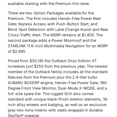
available starting with the Premium trim level.
There are two Option Packages available for the
Premium. The first includes Hands-Free Power Rear
Gate; Keyless Access with Push-Button Start; and
Blind-Spot Detection with Lane Change Assist and Rear
Cross-Traffic Alert. The MSRP remains at $1,400. The
second package adds a Power Moonroof and the
STARLINK 11.6-inch Multimedia Navigation for an MSRP
of $2,995.
Priced from $35,145 the Outback Onyx Edition XT
increases just $250 from the previous year. The newest
member of the Outback family includes all the standard
features from the Premium plus the 2.4-liter turbo
SUBARU BOXER® engine, Hands-Free Power Gate, 180-
Degree Front View Monitor, Dual-Mode X-MODE, and a
full-size spare tire. The rugged SUV also comes
standard with unique black-finish exterior elements, 18-
inch alloy wheels and badging, as well as an exclusive
gray two-tone interior with seats wrapped in durable
StarTex® material.