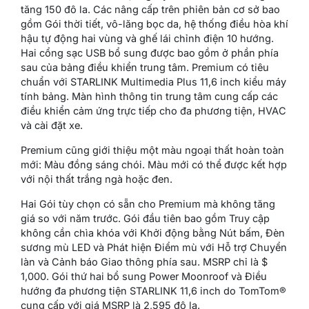
tăng 150 đô la. Các nâng cấp trên phiên bản cơ sở bao
gồm Gói thời tiết, vô-lăng bọc da, hệ thống điều hòa khí
hậu tự động hai vùng và ghế lái chỉnh điện 10 hướng.
Hai cổng sạc USB bổ sung được bao gồm ở phần phía
sau của bảng điều khiển trung tâm. Premium có tiêu
chuẩn với STARLINK Multimedia Plus 11,6 inch kiểu máy
tính bảng. Màn hình thông tin trung tâm cung cấp các
điều khiển cảm ứng trực tiếp cho đa phương tiện, HVAC
và cài đặt xe.
Premium cũng giới thiệu một màu ngoại thất hoàn toàn
mới: Màu đồng sáng chói. Màu mới có thể được kết hợp
với nội thất trắng ngà hoặc đen.
Hai Gói tùy chọn có sẵn cho Premium mà không tăng
giá so với năm trước. Gói đầu tiên bao gồm Truy cập
không cần chìa khóa với Khởi động bằng Nút bấm, Đèn
sương mù LED và Phát hiện Điểm mù với Hỗ trợ Chuyển
làn và Cảnh báo Giao thông phía sau. MSRP chỉ là $
1,000. Gói thứ hai bổ sung Power Moonroof và Điều
hướng đa phương tiện STARLINK 11,6 inch do TomTom®
cung cấp với giá MSRP là 2,595 đô la.