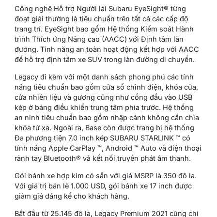
Công nghệ Hỗ trợ Người lái Subaru EyeSight® từng
đoạt giải thưởng là tiêu chuẩn trên tất cả các cấp độ
trang trí. EyeSight bao gồm Hệ thống Kiểm soát Hành
trình Thích ứng Nâng cao (AACC) với Định tâm làn
đường. Tính năng an toàn hoạt động kết hợp với AACC
để hỗ trợ định tâm xe SUV trong làn đường di chuyển.
Legacy đi kèm với một danh sách phong phú các tính
năng tiêu chuẩn bao gồm cửa sổ chỉnh điện, khóa cửa,
cửa nhiên liệu và gương cũng như cổng đầu vào USB
kép ở bảng điều khiển trung tâm phía trước. Hệ thống
an ninh tiêu chuẩn bao gồm nhập cảnh không cần chìa
khóa từ xa. Ngoài ra, Base còn được trang bị hệ thống
Đa phương tiện 7,0 inch kép SUBARU STARLINK ™ có
tính năng Apple CarPlay ™, Android ™ Auto và điện thoại
rảnh tay Bluetooth® và kết nối truyền phát âm thanh.
Gói bánh xe hợp kim có sẵn với giá MSRP là 350 đô la.
Với giá trị bán lẻ 1.000 USD, gói bánh xe 17 inch được
giảm giá đáng kể cho khách hàng.
Bắt đầu từ 25.145 đô la, Legacy Premium 2021 cũng chỉ