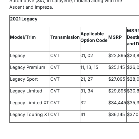
Automotive (SIA) in Lafayette, Indiana along with the
Ascent and Impreza.
2021 Legacy
MSRP
Applicable
Model/Trim
Transmission
MSRP
Desti
Option Code
and D
Legacy
CVT
01, 02
$22,895
$23,
Legacy Premium
CVT
11, 13, 15
$25,145
$26,
Legacy Sport
CVT
21, 27
$27,095
$28,
Legacy Limited
CVT
31, 34
$29,895
$30,
Legacy Limited XT
CVT
32
$34,445
$35,
Legacy Touring XT
CVT
41
$36,145
$37,0