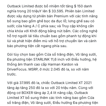
Outback Limited được bổ nhiệm tốt tăng $ 150 danh
nghĩa trong 20 triệuY lên $ 33.595. Phiên bản Limited
được xây dựng từ phiên bản Premium với các tính năng
bổ sung bao gồm ghế bọc da đục lỗ; lưng ghế sau có
sưởi; cửa hàng A / C phía sau; và Truy cập không cần
chìa khóa với Khởi động bằng nút bấm. Các công nghệ
hỗ trợ người lái tiêu chuẩn bao gồm phanh tự động khi
lùi và phát hiện điểm mù với hỗ trợ chuyển làn và cảnh
báo phương tiện cắt ngang phía sau.
Gói tùy chọn bao gồm Cửa sổ trăng điện, Vô lăng sưởi,
Đa phương tiện STARLINK 11,6 inch với Điều hướng, hệ
thống âm thanh cao cấp Harman Kardon và
DriverFocus. MSRP, ở mức 2.045 đô la, so với năm
trước.
Với giá 37.995 đô la, chiếc Outback Limited XT 2021
tăng áp tăng 250 đô la so với 20 triệu năm. Cùng với
động cơ BOXER tăng áp 2,4 lít nâng cấp, Outback
Limited XT bổ sung thêm các tính năng bao gồm Cửa
sổ trăng điện, Vô lăng sưởi, Điều hướng Đa phương tiện