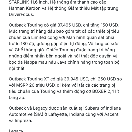
STARLINK 11,6 inch, Hệ thống âm thanh cao cấp
Harman Kardon và Hệ thống Giảm thiểu Mất tập trung
DriverFocus.
Outback Touring có giá 37.495 USD, chỉ tăng 150 USD.
Mức trang trí hàng đầu bao gồm tất cả các thiết bị tiêu
chuẩn của Limited cộng với Màn hình quan sát phía
trước 180 độ; gương gập điện tự động; Vô lăng có sưởi
và Ghế thông gió. Chiếc Touring được trang trí bằng
những điểm nhấn bên ngoài và nội thất độc quyền và
bọc da Nappa màu nâu Java chính hãng trong toàn bộ
nội thất.
Outback Touring XT có giá 39.945 USD, chỉ 250 USD so
với MSRP 20 triệu USD, đi kèm với tất cả các trang bị
tiêu chuẩn của Touring và thêm động cơ BOXER 2,4 lít
tăng áp.
Outback và Legacy được sản xuất tại Subaru of Indiana
Automotive (SIA) ở Lafayette, Indiana cùng với Ascent
và Impreza.
Legacy