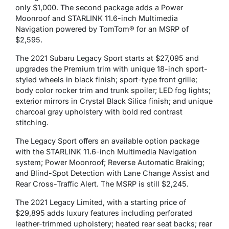
only $1,000. The second package adds a Power
Moonroof and STARLINK 11.6-inch Multimedia
Navigation powered by TomTom® for an MSRP of
$2,595.
The 2021 Subaru Legacy Sport starts at $27,095 and
upgrades the Premium trim with unique 18-inch sport-
styled wheels in black finish; sport-type front grille;
body color rocker trim and trunk spoiler; LED fog lights;
exterior mirrors in Crystal Black Silica finish; and unique
charcoal gray upholstery with bold red contrast
stitching.
The Legacy Sport offers an available option package
with the STARLINK 11.6-inch Multimedia Navigation
system; Power Moonroof; Reverse Automatic Braking;
and Blind-Spot Detection with Lane Change Assist and
Rear Cross-Traffic Alert. The MSRP is still $2,245.
The 2021 Legacy Limited, with a starting price of
$29,895 adds luxury features including perforated
leather-trimmed upholstery; heated rear seat backs; rear