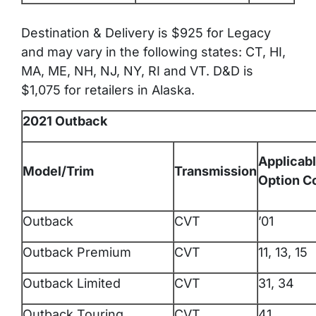
Destination & Delivery is $925 for Legacy
and may vary in the following states: CT, HI,
MA, ME, NH, NJ, NY, RI and VT. D&D is
$1,075 for retailers in Alaska.
2021 Outback
Applicab
Model/Trim
Transmission
Option C
Outback
CVT
’01
Outback Premium
CVT
11, 13, 15
Outback Limited
CVT
31, 34
Outback Touring
CVT
41