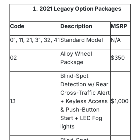
2021 Legacy Option Packages
Code
Description
MSRP
01, 11, 21, 31, 32, 41
Standard Model
N/A
Alloy Wheel
02
$350
Package
Blind-Spot
Detection w/ Rear
Cross-Traffic Alert
13
+ Keyless Access
$1,000
& Push-Button
Start + LED Fog
lights