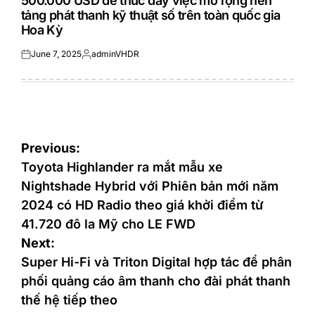
500.000 USD để thúc đẩy việc mở rộng nền
tảng phát thanh kỹ thuật số trên toàn quốc gia
Hoa Kỳ
June 7, 2025
adminVHDR
Posted
Posted
on
by
Post
Previous:
navigation
Toyota Highlander ra mắt mẫu xe
Nightshade Hybrid với Phiên bản mới năm
2024 có HD Radio theo giá khởi điểm từ
41.720 đô la Mỹ cho LE FWD
Next:
Super Hi-Fi và Triton Digital hợp tác để phân
phối quảng cáo âm thanh cho đài phát thanh
thế hệ tiếp theo