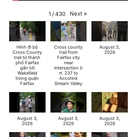
Next
»
1
/
430
Hình đi bộ
Cross county
August 3,
Cross County
trail from
2026
trail từ thành
Fairfax city
phố Fairfax
near
gần tới
intersection ò
Wakefield
rt. 237 to
trong quận
Accotink
Fairfax
Stream Valley
August 3,
August 3,
August 3,
2026
2026
2026