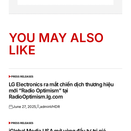
YOU MAY ALSO
LIKE
PRESS RELEASES
POSTED
IN
LG Electronics ra mắt chiến dịch thương hiệu
mới “Radio Optimism” tại
RadioOptimism.lg.com
June 27, 2025
adminVHDR
Posted
Posted
on
by
PRESS RELEASES
POSTED
IN
iGlobal Media USA mở vòng đầu tư trị giá