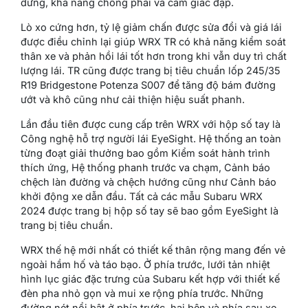
dừng, khả năng chống phai và cảm giác đạp.
Lò xo cứng hơn, tỷ lệ giảm chấn được sửa đổi và giá lái
được điều chỉnh lại giúp WRX TR có khả năng kiểm soát
thân xe và phản hồi lái tốt hơn trong khi vẫn duy trì chất
lượng lái. TR cũng được trang bị tiêu chuẩn lốp 245/35
R19 Bridgestone Potenza S007 để tăng độ bám đường
ướt và khô cũng như cải thiện hiệu suất phanh.
Lần đầu tiên được cung cấp trên WRX với hộp số tay là
Công nghệ hỗ trợ người lái EyeSight. Hệ thống an toàn
từng đoạt giải thưởng bao gồm Kiểm soát hành trình
thích ứng, Hệ thống phanh trước va chạm, Cảnh báo
chệch làn đường và chệch hướng cũng như Cảnh báo
khởi động xe dẫn đầu. Tất cả các mẫu Subaru WRX
2024 được trang bị hộp số tay sẽ bao gồm EyeSight là
trang bị tiêu chuẩn.
WRX thế hệ mới nhất có thiết kế thân rộng mang đến vẻ
ngoài hầm hố và táo bạo. Ở phía trước, lưới tản nhiệt
hình lục giác đặc trưng của Subaru kết hợp với thiết kế
đèn pha nhỏ gọn và mui xe rộng phía trước. Những
đường nét nổi bật ở phía trước, hai bên và phía sau xe