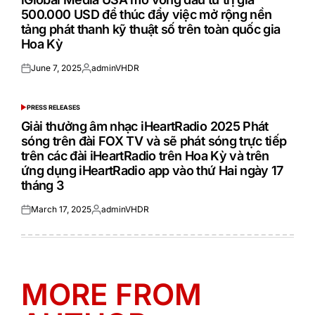
500.000 USD để thúc đẩy việc mở rộng nền
tảng phát thanh kỹ thuật số trên toàn quốc gia
Hoa Kỳ
June 7, 2025
adminVHDR
Posted
Posted
on
by
PRESS RELEASES
POSTED
IN
Giải thưởng âm nhạc iHeartRadio 2025 Phát
sóng trên đài FOX TV và sẽ phát sóng trực tiếp
trên các đài iHeartRadio trên Hoa Kỳ và trên
ứng dụng iHeartRadio app vào thứ Hai ngày 17
tháng 3
March 17, 2025
adminVHDR
Posted
Posted
on
by
MORE FROM