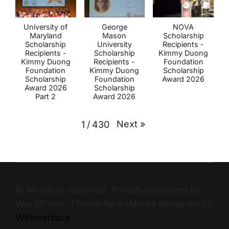
University of
George
NOVA
Maryland
Mason
Scholarship
Scholarship
University
Recipients -
Recipients -
Scholarship
Kimmy Duong
Kimmy Duong
Recipients -
Foundation
Foundation
Kimmy Duong
Scholarship
Scholarship
Foundation
Award 2026
Award 2026
Scholarship
Part 2
Award 2026
Next
»
1
/
430
© All rights reserved. Proudly powered by
WordPress. Theme NewsMarks designed by
WPInterface
.