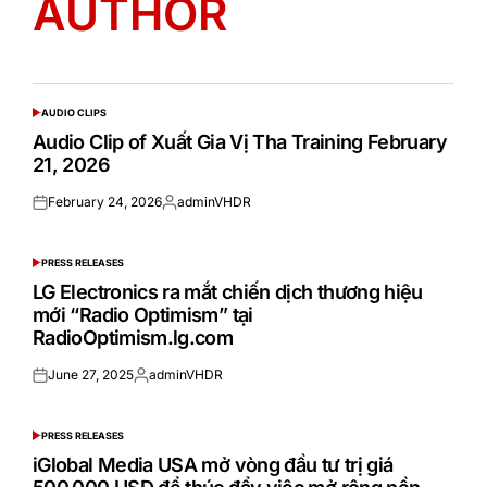
AUTHOR
AUDIO CLIPS
POSTED
IN
Audio Clip of Xuất Gia Vị Tha Training February
21, 2026
February 24, 2026
adminVHDR
Posted
Posted
on
by
PRESS RELEASES
POSTED
IN
LG Electronics ra mắt chiến dịch thương hiệu
mới “Radio Optimism” tại
RadioOptimism.lg.com
June 27, 2025
adminVHDR
Posted
Posted
on
by
PRESS RELEASES
POSTED
IN
iGlobal Media USA mở vòng đầu tư trị giá