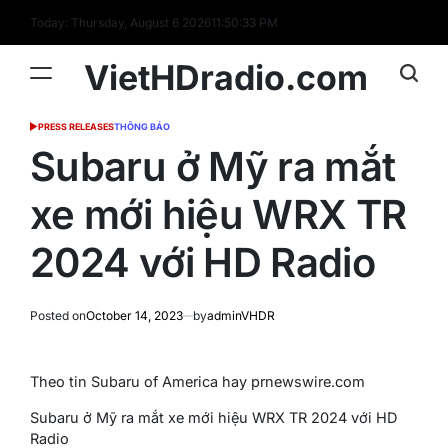
Skip
Today: Thursday, August 6 2026
11
:
50
:
34
PM
to
content
VietHDradio.com
PRESS RELEASES
THÔNG BÁO
POSTED
IN
Subaru ở Mỹ ra mắt
xe mới hiệu WRX TR
2024 với HD Radio
Posted on
October 14, 2023
by
adminVHDR
Theo tin Subaru of America hay prnewswire.com
Subaru ở Mỹ ra mắt xe mới hiệu WRX TR 2024 với HD
Radio