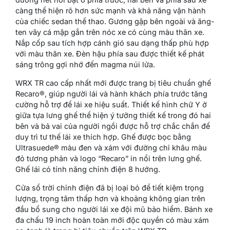
càng thể hiện rõ hơn sức mạnh và khả năng vận hành
của chiếc sedan thể thao. Gương gập bên ngoài và ăng-
ten vây cá mập gắn trên nóc xe có cùng màu thân xe.
Nắp cốp sau tích hợp cánh gió sau dạng thấp phù hợp
với màu thân xe. Đèn hậu phía sau được thiết kế phát
sáng trông gợi nhớ đến magma núi lửa.
WRX TR cao cấp nhất mới được trang bị tiêu chuẩn ghế
Recaro®, giúp người lái và hành khách phía trước tăng
cường hỗ trợ để lái xe hiệu suất. Thiết kế hình chữ Y ở
giữa tựa lưng ghế thể hiện ý tưởng thiết kế trong đó hai
bên và bả vai của người ngồi được hỗ trợ chắc chắn để
duy trì tư thế lái xe thích hợp. Ghế được bọc bằng
Ultrasuede® màu đen và xám với đường chỉ khâu màu
đỏ tương phản và logo “Recaro” in nổi trên lưng ghế.
Ghế lái có tính năng chỉnh điện 8 hướng.
Cửa sổ trời chỉnh điện đã bị loại bỏ để tiết kiệm trọng
lượng, trọng tâm thấp hơn và khoảng không gian trên
đầu bổ sung cho người lái xe đội mũ bảo hiểm. Bánh xe
đa chấu 19 inch hoàn toàn mới độc quyền có màu xám