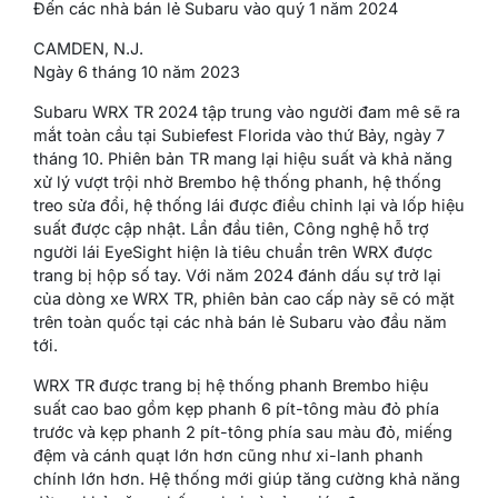
Đến các nhà bán lẻ Subaru vào quý 1 năm 2024
CAMDEN, N.J.
Ngày 6 tháng 10 năm 2023
Subaru WRX TR 2024 tập trung vào người đam mê sẽ ra
mắt toàn cầu tại Subiefest Florida vào thứ Bảy, ngày 7
tháng 10. Phiên bản TR mang lại hiệu suất và khả năng
xử lý vượt trội nhờ Brembo hệ thống phanh, hệ thống
treo sửa đổi, hệ thống lái được điều chỉnh lại và lốp hiệu
suất được cập nhật. Lần đầu tiên, Công nghệ hỗ trợ
người lái EyeSight hiện là tiêu chuẩn trên WRX được
trang bị hộp số tay. Với năm 2024 đánh dấu sự trở lại
của dòng xe WRX TR, phiên bản cao cấp này sẽ có mặt
trên toàn quốc tại các nhà bán lẻ Subaru vào đầu năm
tới.
WRX TR được trang bị hệ thống phanh Brembo hiệu
suất cao bao gồm kẹp phanh 6 pít-tông màu đỏ phía
trước và kẹp phanh 2 pít-tông phía sau màu đỏ, miếng
đệm và cánh quạt lớn hơn cũng như xi-lanh phanh
chính lớn hơn. Hệ thống mới giúp tăng cường khả năng