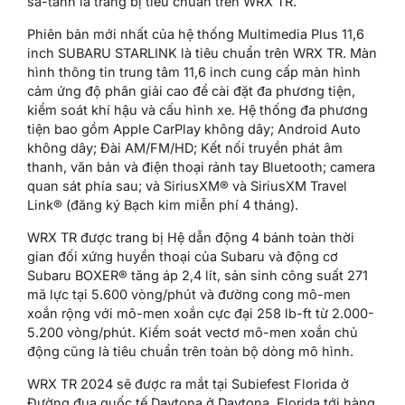
sa-tanh là trang bị tiêu chuẩn trên WRX TR.
Phiên bản mới nhất của hệ thống Multimedia Plus 11,6
inch SUBARU STARLINK là tiêu chuẩn trên WRX TR. Màn
hình thông tin trung tâm 11,6 inch cung cấp màn hình
cảm ứng độ phân giải cao để cài đặt đa phương tiện,
kiểm soát khí hậu và cấu hình xe. Hệ thống đa phương
tiện bao gồm Apple CarPlay không dây; Android Auto
không dây; Đài AM/FM/HD; Kết nối truyền phát âm
thanh, văn bản và điện thoại rảnh tay Bluetooth; camera
quan sát phía sau; và SiriusXM® và SiriusXM Travel
Link® (đăng ký Bạch kim miễn phí 4 tháng).
WRX TR được trang bị Hệ dẫn động 4 bánh toàn thời
gian đối xứng huyền thoại của Subaru và động cơ
Subaru BOXER® tăng áp 2,4 lít, sản sinh công suất 271
mã lực tại 5.600 vòng/phút và đường cong mô-men
xoắn rộng với mô-men xoắn cực đại 258 lb-ft từ 2.000-
5.200 vòng/phút. Kiểm soát vectơ mô-men xoắn chủ
động cũng là tiêu chuẩn trên toàn bộ dòng mô hình.
WRX TR 2024 sẽ được ra mắt tại Subiefest Florida ở
Đường đua quốc tế Daytona ở Daytona, Florida tới hàng