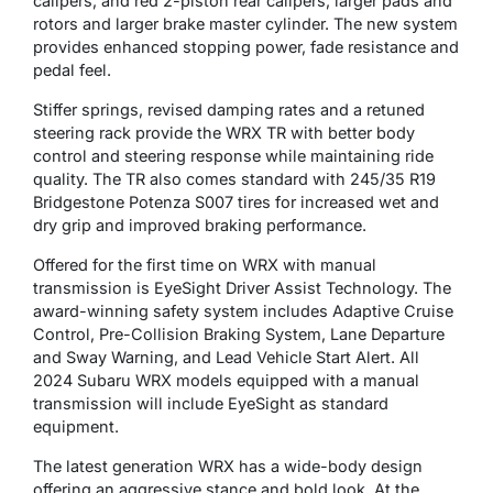
calipers, and red 2-piston rear calipers, larger pads and
rotors and larger brake master cylinder. The new system
provides enhanced stopping power, fade resistance and
pedal feel.
Stiffer springs, revised damping rates and a retuned
steering rack provide the WRX TR with better body
control and steering response while maintaining ride
quality. The TR also comes standard with 245/35 R19
Bridgestone Potenza S007 tires for increased wet and
dry grip and improved braking performance.
Offered for the first time on WRX with manual
transmission is EyeSight Driver Assist Technology. The
award-winning safety system includes Adaptive Cruise
Control, Pre-Collision Braking System, Lane Departure
and Sway Warning, and Lead Vehicle Start Alert. All
2024 Subaru WRX models equipped with a manual
transmission will include EyeSight as standard
equipment.
The latest generation WRX has a wide-body design
offering an aggressive stance and bold look. At the