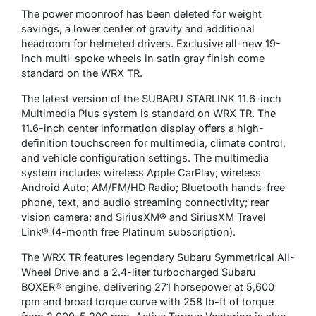
The power moonroof has been deleted for weight
savings, a lower center of gravity and additional
headroom for helmeted drivers. Exclusive all-new 19-
inch multi-spoke wheels in satin gray finish come
standard on the WRX TR.
The latest version of the SUBARU STARLINK 11.6-inch
Multimedia Plus system is standard on WRX TR. The
11.6-inch center information display offers a high-
definition touchscreen for multimedia, climate control,
and vehicle configuration settings. The multimedia
system includes wireless Apple CarPlay; wireless
Android Auto; AM/FM/HD Radio; Bluetooth hands-free
phone, text, and audio streaming connectivity; rear
vision camera; and SiriusXM® and SiriusXM Travel
Link® (4-month free Platinum subscription).
The WRX TR features legendary Subaru Symmetrical All-
Wheel Drive and a 2.4-liter turbocharged Subaru
BOXER® engine, delivering 271 horsepower at 5,600
rpm and broad torque curve with 258 lb-ft of torque