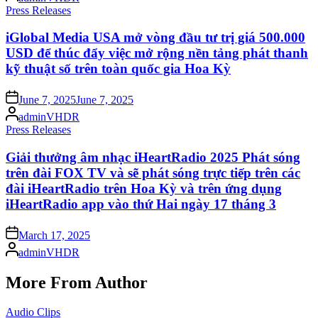
by
Posted
Press Releases
in
iGlobal Media USA mở vòng đầu tư trị giá 500.000
USD để thúc đẩy việc mở rộng nền tảng phát thanh
kỹ thuật số trên toàn quốc gia Hoa Kỳ
Posted
June 7, 2025
June 7, 2025
on
Posted
adminVHDR
by
Posted
Press Releases
in
Giải thưởng âm nhạc iHeartRadio 2025 Phát sóng
trên đài FOX TV và sẽ phát sóng trực tiếp trên các
đài iHeartRadio trên Hoa Kỳ và trên ứng dụng
iHeartRadio app vào thứ Hai ngày 17 tháng 3
Posted
March 17, 2025
on
Posted
adminVHDR
by
More From Author
Posted
Audio Clips