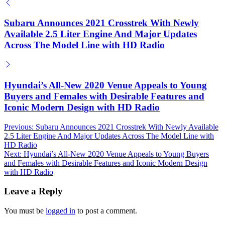
Subaru Announces 2021 Crosstrek With Newly
Available 2.5 Liter Engine And Major Updates
Across The Model Line with HD Radio
Hyundai’s All-New 2020 Venue Appeals to Young
Buyers and Females with Desirable Features and
Iconic Modern Design with HD Radio
Post
Previous:
Subaru Announces 2021 Crosstrek With Newly Available
2.5 Liter Engine And Major Updates Across The Model Line with
navigation
HD Radio
Next:
Hyundai’s All-New 2020 Venue Appeals to Young Buyers
and Females with Desirable Features and Iconic Modern Design
with HD Radio
Leave a Reply
You must be
logged in
to post a comment.