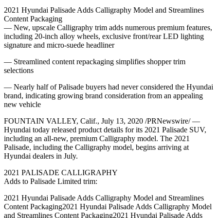
2021 Hyundai Palisade Adds Calligraphy Model and Streamlines
Content Packaging
— New, upscale Calligraphy trim adds numerous premium features,
including 20-inch alloy wheels, exclusive front/rear LED lighting
signature and micro-suede headliner
— Streamlined content repackaging simplifies shopper trim
selections
— Nearly half of Palisade buyers had never considered the Hyundai
brand, indicating growing brand consideration from an appealing
new vehicle
FOUNTAIN VALLEY, Calif., July 13, 2020 /PRNewswire/ —
Hyundai today released product details for its 2021 Palisade SUV,
including an all-new, premium Calligraphy model. The 2021
Palisade, including the Calligraphy model, begins arriving at
Hyundai dealers in July.
2021 PALISADE CALLIGRAPHY
Adds to Palisade Limited trim:
2021 Hyundai Palisade Adds Calligraphy Model and Streamlines
Content Packaging2021 Hyundai Palisade Adds Calligraphy Model
and Streamlines Content Packaging2021 Hyundai Palisade Adds