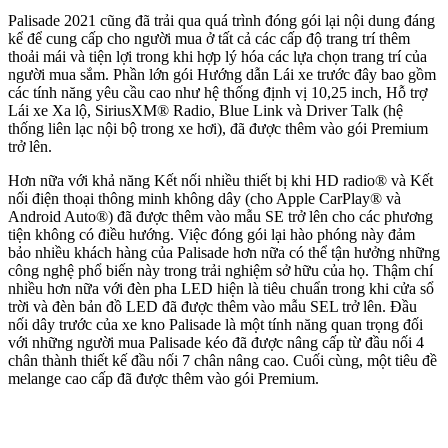
Palisade 2021 cũng đã trải qua quá trình đóng gói lại nội dung đáng
kể để cung cấp cho người mua ở tất cả các cấp độ trang trí thêm
thoải mái và tiện lợi trong khi hợp lý hóa các lựa chọn trang trí của
người mua sắm. Phần lớn gói Hướng dẫn Lái xe trước đây bao gồm
các tính năng yêu cầu cao như hệ thống định vị 10,25 inch, Hỗ trợ
Lái xe Xa lộ, SiriusXM® Radio, Blue Link và Driver Talk (hệ
thống liên lạc nội bộ trong xe hơi), đã được thêm vào gói Premium
trở lên.
Hơn nữa với khả năng Kết nối nhiều thiết bị khi HD radio® và Kết
nối điện thoại thông minh không dây (cho Apple CarPlay® và
Android Auto®) đã được thêm vào mẫu SE trở lên cho các phương
tiện không có điều hướng. Việc đóng gói lại hào phóng này đảm
bảo nhiều khách hàng của Palisade hơn nữa có thể tận hưởng những
công nghệ phổ biến này trong trải nghiệm sở hữu của họ. Thậm chí
nhiều hơn nữa với đèn pha LED hiện là tiêu chuẩn trong khi cửa sổ
trời và đèn bản đồ LED đã được thêm vào mẫu SEL trở lên. Đầu
nối dây trước của xe kno Palisade là một tính năng quan trọng đối
với những người mua Palisade kéo đã được nâng cấp từ đầu nối 4
chân thành thiết kế đầu nối 7 chân nâng cao. Cuối cùng, một tiêu đề
melange cao cấp đã được thêm vào gói Premium.