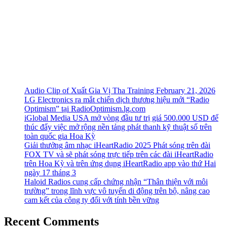
Audio Clip of Xuất Gia Vị Tha Training February 21, 2026
LG Electronics ra mắt chiến dịch thương hiệu mới “Radio
Optimism” tại RadioOptimism.lg.com
iGlobal Media USA mở vòng đầu tư trị giá 500.000 USD để
thúc đẩy việc mở rộng nền tảng phát thanh kỹ thuật số trên
toàn quốc gia Hoa Kỳ
Giải thưởng âm nhạc iHeartRadio 2025 Phát sóng trên đài
FOX TV và sẽ phát sóng trực tiếp trên các đài iHeartRadio
trên Hoa Kỳ và trên ứng dụng iHeartRadio app vào thứ Hai
ngày 17 tháng 3
Haloid Radios cung cấp chứng nhận “Thân thiện với môi
trường” trong lĩnh vực vô tuyến di động trên bộ, nâng cao
cam kết của công ty đối với tính bền vững
Recent Comments