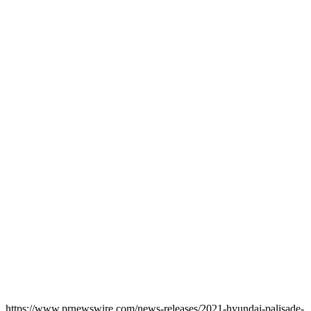
https://www.prnewswire.com/news-releases/2021-hyundai-palisade-