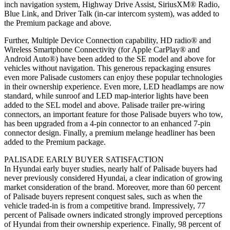
inch navigation system, Highway Drive Assist, SiriusXM® Radio,
Blue Link, and Driver Talk (in-car intercom system), was added to
the Premium package and above.
Further, Multiple Device Connection capability, HD radio® and
Wireless Smartphone Connectivity (for Apple CarPlay® and
Android Auto®) have been added to the SE model and above for
vehicles without navigation. This generous repackaging ensures
even more Palisade customers can enjoy these popular technologies
in their ownership experience. Even more, LED headlamps are now
standard, while sunroof and LED map-interior lights have been
added to the SEL model and above. Palisade trailer pre-wiring
connectors, an important feature for those Palisade buyers who tow,
has been upgraded from a 4-pin connector to an enhanced 7-pin
connector design. Finally, a premium melange headliner has been
added to the Premium package.
PALISADE EARLY BUYER SATISFACTION
In Hyundai early buyer studies, nearly half of Palisade buyers had
never previously considered Hyundai, a clear indication of growing
market consideration of the brand. Moreover, more than 60 percent
of Palisade buyers represent conquest sales, such as when the
vehicle traded-in is from a competitive brand. Impressively, 77
percent of Palisade owners indicated strongly improved perceptions
of Hyundai from their ownership experience. Finally, 98 percent of