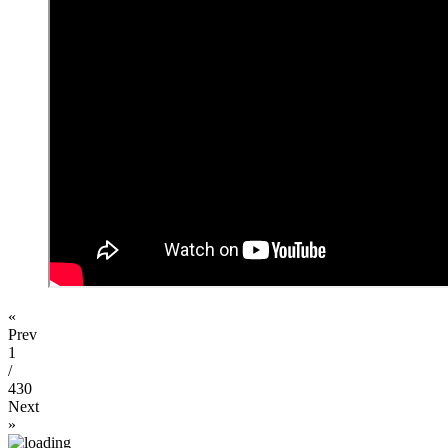
«
Prev
1
/
430
Next
»