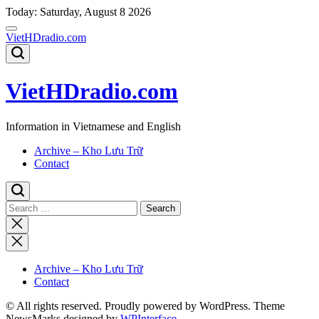
Skip
Today: Saturday, August 8 2026
to
content
VietHDradio.com
VietHDradio.com
Information in Vietnamese and English
Archive – Kho Lưu Trữ
Contact
Search
for:
Close
search
Archive – Kho Lưu Trữ
Contact
© All rights reserved. Proudly powered by WordPress. Theme
NewsMarks designed by
WPInterface
.