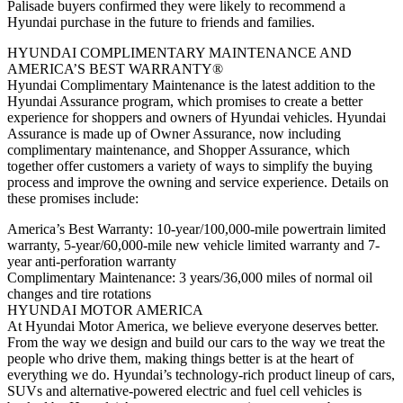
Palisade buyers confirmed they were likely to recommend a
Hyundai purchase in the future to friends and families.
HYUNDAI COMPLIMENTARY MAINTENANCE AND
AMERICA’S BEST WARRANTY®
Hyundai Complimentary Maintenance is the latest addition to the
Hyundai Assurance program, which promises to create a better
experience for shoppers and owners of Hyundai vehicles. Hyundai
Assurance is made up of Owner Assurance, now including
complimentary maintenance, and Shopper Assurance, which
together offer customers a variety of ways to simplify the buying
process and improve the owning and service experience. Details on
these promises include:
America’s Best Warranty: 10-year/100,000-mile powertrain limited
warranty, 5-year/60,000-mile new vehicle limited warranty and 7-
year anti-perforation warranty
Complimentary Maintenance: 3 years/36,000 miles of normal oil
changes and tire rotations
HYUNDAI MOTOR AMERICA
At Hyundai Motor America, we believe everyone deserves better.
From the way we design and build our cars to the way we treat the
people who drive them, making things better is at the heart of
everything we do. Hyundai’s technology-rich product lineup of cars,
SUVs and alternative-powered electric and fuel cell vehicles is