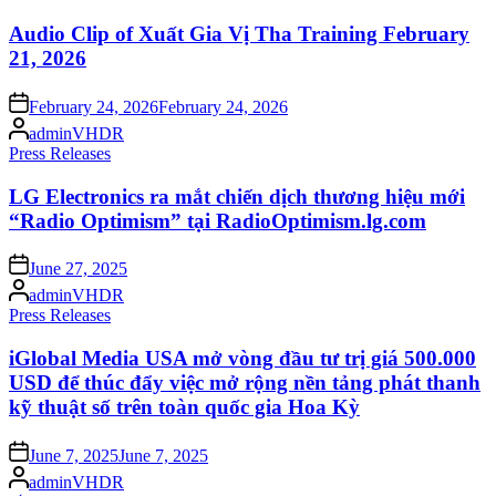
in
Audio Clip of Xuất Gia Vị Tha Training February
21, 2026
Posted
February 24, 2026
February 24, 2026
on
Posted
adminVHDR
by
Posted
Press Releases
in
LG Electronics ra mắt chiến dịch thương hiệu mới
“Radio Optimism” tại RadioOptimism.lg.com
Posted
June 27, 2025
on
Posted
adminVHDR
by
Posted
Press Releases
in
iGlobal Media USA mở vòng đầu tư trị giá 500.000
USD để thúc đẩy việc mở rộng nền tảng phát thanh
kỹ thuật số trên toàn quốc gia Hoa Kỳ
Posted
June 7, 2025
June 7, 2025
on
Posted
adminVHDR
by