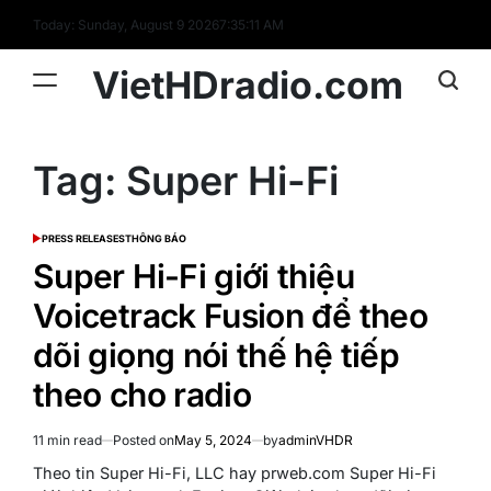
Skip
Today: Sunday, August 9 2026
7
:
35
:
12
AM
to
content
VietHDradio.com
Tag:
Super Hi-Fi
PRESS RELEASES
THÔNG BÁO
POSTED
IN
Super Hi-Fi giới thiệu
Voicetrack Fusion để theo
dõi giọng nói thế hệ tiếp
theo cho radio
11 min read
Posted on
May 5, 2024
by
adminVHDR
Estimated
read
Theo tin Super Hi-Fi, LLC hay prweb.com Super Hi-Fi
time