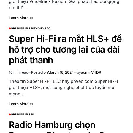
giới thiệu Voicetrack Fusion, Giải pháp theo dõi giọng
nói thế…
Learn More
PRESS RELEASES
THÔNG BÁO
POSTED
IN
Super Hi-Fi ra mắt HLS+ để
hỗ trợ cho tương lai của đài
phát thanh
16 min read
Posted on
March 18, 2024
by
adminVHDR
Estimated
read
Theo tin Super Hi-Fi, LLC hay prweb.com Super Hi-Fi
time
giới thiệu HLS+, một công nghệ phát trực tuyến mới
mang…
Learn More
PRESS RELEASES
POSTED
IN
Radio Hamburg chọn