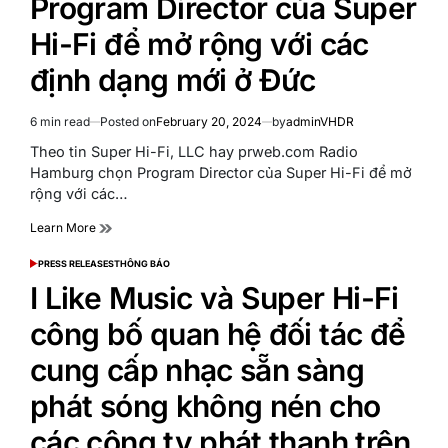
Program Director của Super
Hi-Fi để mở rộng với các
định dạng mới ở Đức
6 min read
Posted on
February 20, 2024
by
adminVHDR
Estimated
read
Theo tin Super Hi-Fi, LLC hay prweb.com Radio
time
Hamburg chọn Program Director của Super Hi-Fi để mở
rộng với các…
Learn More
PRESS RELEASES
THÔNG BÁO
POSTED
IN
I Like Music và Super Hi-Fi
công bố quan hệ đối tác để
cung cấp nhạc sẵn sàng
phát sóng không nén cho
các công ty phát thanh trên