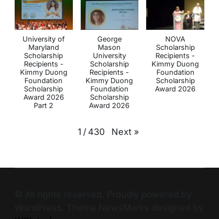
University of
George
NOVA
Maryland
Mason
Scholarship
Scholarship
University
Recipients -
Recipients -
Scholarship
Kimmy Duong
Kimmy Duong
Recipients -
Foundation
Foundation
Kimmy Duong
Scholarship
Scholarship
Foundation
Award 2026
Award 2026
Scholarship
Part 2
Award 2026
Next
»
1
/
430
© All rights reserved. Proudly powered by
WordPress. Theme NewsMarks designed by