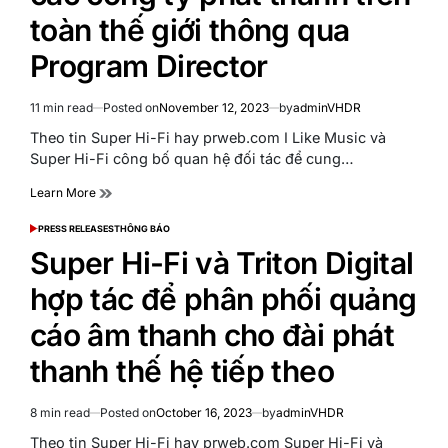
toàn thế giới thông qua
Program Director
11 min read
Posted on
November 12, 2023
by
adminVHDR
Estimated
read
Theo tin Super Hi-Fi hay prweb.com I Like Music và
time
Super Hi-Fi công bố quan hệ đối tác để cung…
Learn More
PRESS RELEASES
THÔNG BÁO
POSTED
IN
Super Hi-Fi và Triton Digital
hợp tác để phân phối quảng
cáo âm thanh cho đài phát
thanh thế hệ tiếp theo
8 min read
Posted on
October 16, 2023
by
adminVHDR
Estimated
read
Theo tin Super Hi-Fi hay prweb.com Super Hi-Fi và