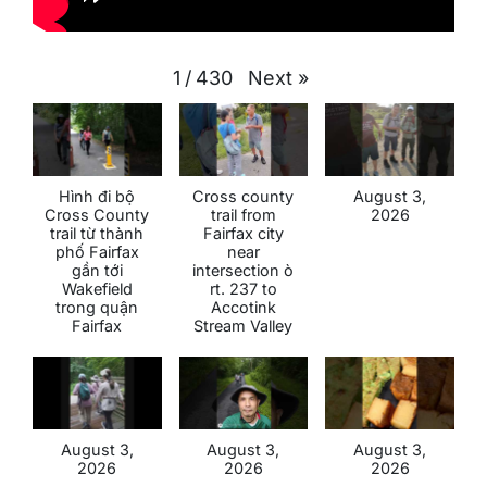
Next
»
1
/
430
Hình đi bộ
Cross county
August 3,
Cross County
trail from
2026
trail từ thành
Fairfax city
phố Fairfax
near
gần tới
intersection ò
Wakefield
rt. 237 to
trong quận
Accotink
Fairfax
Stream Valley
August 3,
August 3,
August 3,
2026
2026
2026