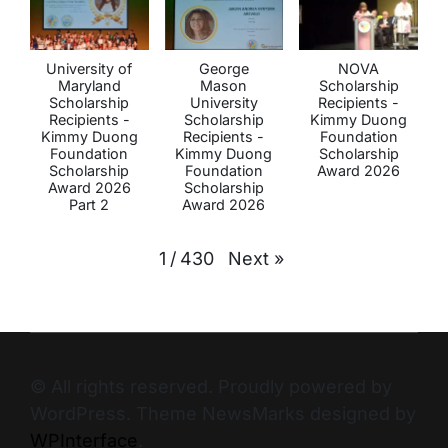
University of
George
NOVA
Maryland
Mason
Scholarship
Scholarship
University
Recipients -
Recipients -
Scholarship
Kimmy Duong
Kimmy Duong
Recipients -
Foundation
Foundation
Kimmy Duong
Scholarship
Scholarship
Foundation
Award 2026
Award 2026
Scholarship
Part 2
Award 2026
Next
»
1
/
430
© All rights reserved. Proudly powered by
WordPress. Theme NewsMarks designed by
WPInterface
.