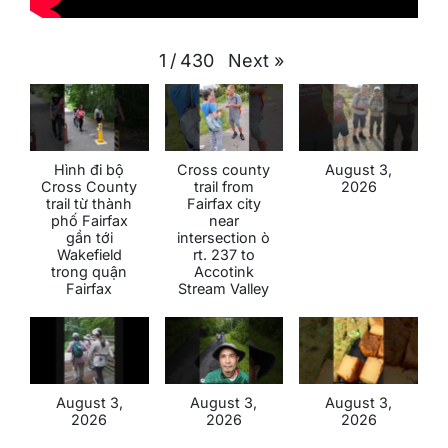
Next
»
1
/
430
Hình đi bộ
Cross county
August 3,
Cross County
trail from
2026
trail từ thành
Fairfax city
phố Fairfax
near
gần tới
intersection ò
Wakefield
rt. 237 to
trong quận
Accotink
Fairfax
Stream Valley
August 3,
August 3,
August 3,
2026
2026
2026