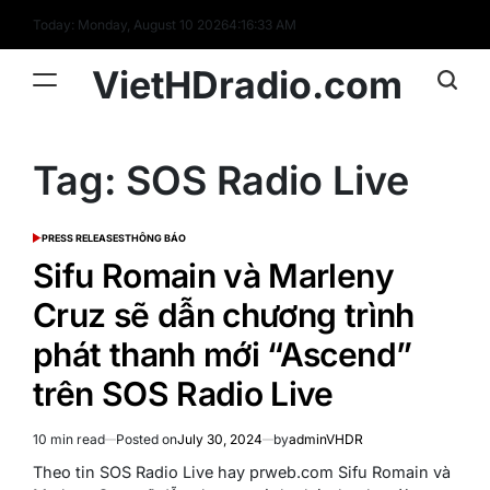
Skip
Today: Monday, August 10 2026
4
:
16
:
33
AM
to
content
VietHDradio.com
Tag:
SOS Radio Live
PRESS RELEASES
THÔNG BÁO
POSTED
IN
Sifu Romain và Marleny
Cruz sẽ dẫn chương trình
phát thanh mới “Ascend”
trên SOS Radio Live
10 min read
Posted on
July 30, 2024
by
adminVHDR
Estimated
read
Theo tin SOS Radio Live hay prweb.com Sifu Romain và
time