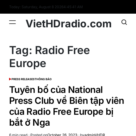
Skip
Today: Saturday, August 8 2026
4
:
45
:
41
AM
to
content
VietHDradio.com
Tag:
Radio Free
Europe
PRESS RELEASES
THÔNG BÁO
POSTED
IN
Tuyên bố của National
Press Club về Biên tập viên
của Radio Free Europe bị
bắt ở Nga
6 min read
Posted on
October 26, 2023
by
adminVHDR