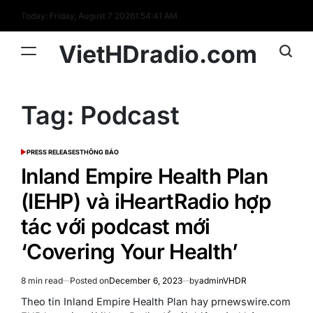
Skip
Today: Friday, August 7 2026
1
:
54
:
41
AM
to
content
VietHDradio.com
Tag:
Podcast
PRESS RELEASES
THÔNG BÁO
POSTED
IN
Inland Empire Health Plan
(IEHP) và iHeartRadio hợp
tác với podcast mới
‘Covering Your Health’
8 min read
Posted on
December 6, 2023
by
adminVHDR
Estimated
read
Theo tin Inland Empire Health Plan hay prnewswire.com
time