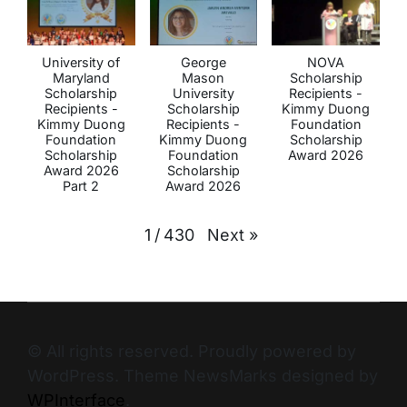
University of
George
NOVA
Maryland
Mason
Scholarship
Scholarship
University
Recipients -
Recipients -
Scholarship
Kimmy Duong
Kimmy Duong
Recipients -
Foundation
Foundation
Kimmy Duong
Scholarship
Scholarship
Foundation
Award 2026
Award 2026
Scholarship
Part 2
Award 2026
Next
»
1
/
430
© All rights reserved. Proudly powered by
WordPress. Theme NewsMarks designed by
WPInterface
.