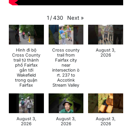
Next
»
1
/
430
Hình đi bộ
Cross county
August 3,
Cross County
trail from
2026
trail từ thành
Fairfax city
phố Fairfax
near
gần tới
intersection ò
Wakefield
rt. 237 to
trong quận
Accotink
Fairfax
Stream Valley
August 3,
August 3,
August 3,
2026
2026
2026