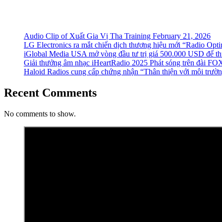
Audio Clip of Xuất Gia Vị Tha Training February 21, 2026
LG Electronics ra mắt chiến dịch thương hiệu mới “Radio Opt
iGlobal Media USA mở vòng đầu tư trị giá 500.000 USD để thú
Giải thưởng âm nhạc iHeartRadio 2025 Phát sóng trên đài FOX 
Haloid Radios cung cấp chứng nhận “Thân thiện với môi trường”
Recent Comments
No comments to show.