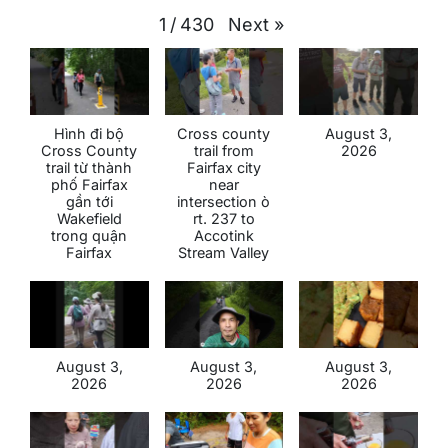
Next
»
1
/
430
Hình đi bộ
Cross county
August 3,
Cross County
trail from
2026
trail từ thành
Fairfax city
phố Fairfax
near
gần tới
intersection ò
Wakefield
rt. 237 to
trong quận
Accotink
Fairfax
Stream Valley
August 3,
August 3,
August 3,
2026
2026
2026