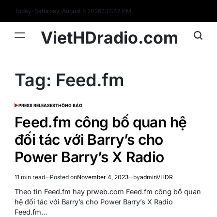
Skip
Today: Saturday, August 8 2026
7
:
17
:
47
PM
to
content
VietHDradio.com
Tag:
Feed.fm
PRESS RELEASES
THÔNG BÁO
POSTED
IN
Feed.fm công bố quan hệ
đối tác với Barry’s cho
Power Barry’s X Radio
11 min read
Posted on
November 4, 2023
by
adminVHDR
Estimated
read
Theo tin Feed.fm hay prweb.com Feed.fm công bố quan
time
hệ đối tác với Barry’s cho Power Barry’s X Radio
Feed.fm…