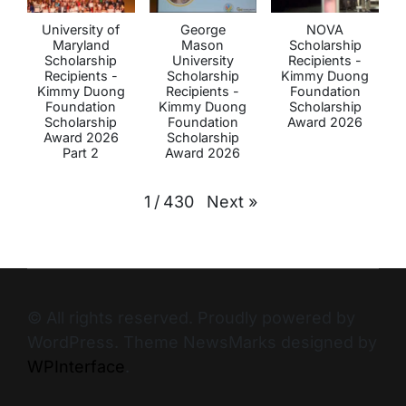
University of
George
NOVA
Maryland
Mason
Scholarship
Scholarship
University
Recipients -
Recipients -
Scholarship
Kimmy Duong
Kimmy Duong
Recipients -
Foundation
Foundation
Kimmy Duong
Scholarship
Scholarship
Foundation
Award 2026
Award 2026
Scholarship
Part 2
Award 2026
Next
»
1
/
430
© All rights reserved. Proudly powered by
WordPress. Theme NewsMarks designed by
WPInterface
.