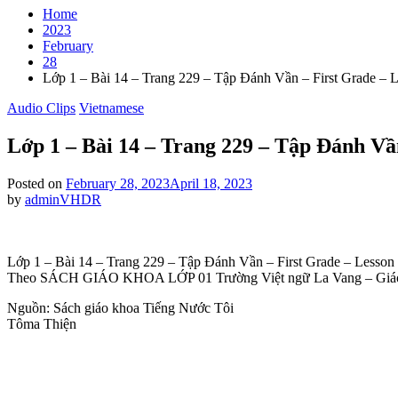
Home
2023
February
28
Lớp 1 – Bài 14 – Trang 229 – Tập Đánh Vần – First Grade – L
Posted
Audio Clips
Vietnamese
in
Lớp 1 – Bài 14 – Trang 229 – Tập Đánh Vần
Posted on
February 28, 2023
April 18, 2023
by
adminVHDR
Lớp 1 – Bài 14 – Trang 229 – Tập Đánh Vần – First Grade – Lesson 1
Theo SÁCH GIÁO KHOA LỚP 01 Trường Việt ngữ La Vang – Giá
Nguồn: Sách giáo khoa Tiếng Nước Tôi
Tôma Thiện