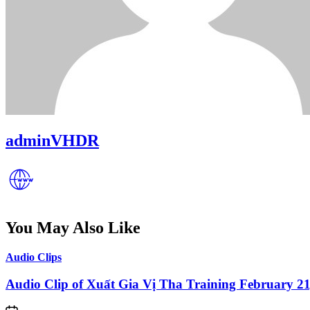
adminVHDR
You May Also Like
Posted
Audio Clips
in
Audio Clip of Xuất Gia Vị Tha Training February 21