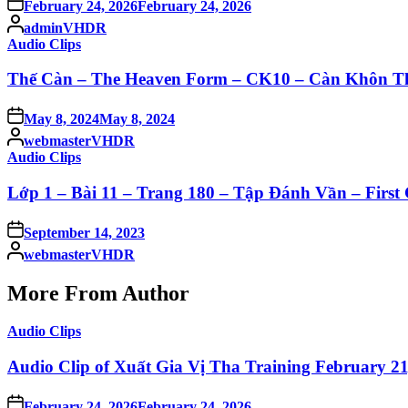
Posted
February 24, 2026
February 24, 2026
on
Posted
adminVHDR
by
Posted
Audio Clips
in
Thế Càn – The Heaven Form – CK10 – Càn Khôn T
Posted
May 8, 2024
May 8, 2024
on
Posted
webmasterVHDR
by
Posted
Audio Clips
in
Lớp 1 – Bài 11 – Trang 180 – Tập Đánh Vần – First G
Posted
September 14, 2023
on
Posted
webmasterVHDR
by
More From Author
Posted
Audio Clips
in
Audio Clip of Xuất Gia Vị Tha Training February 21
Posted
February 24, 2026
February 24, 2026