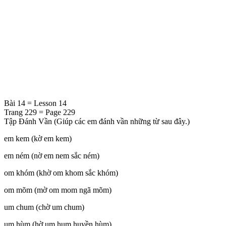
Bài 14 = Lesson 14
Trang 229 = Page 229
Tập Đánh Vần (Giúp các em đánh vần những từ sau đây.)
em kem (kờ em kem)
em ném (nờ em nem sắc ném)
om khóm (khờ om khom sắc khóm)
om mõm (mờ om mom ngã mõm)
um chum (chờ um chum)
um hùm (hờ um hum huyền hùm)