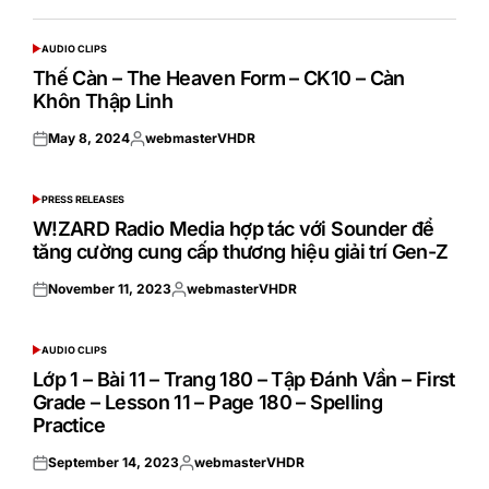
AUDIO CLIPS
POSTED
IN
Thế Càn – The Heaven Form – CK10 – Càn
Khôn Thập Linh
May 8, 2024
webmasterVHDR
Posted
Posted
on
by
PRESS RELEASES
POSTED
IN
W!ZARD Radio Media hợp tác với Sounder để
tăng cường cung cấp thương hiệu giải trí Gen-Z
November 11, 2023
webmasterVHDR
Posted
Posted
on
by
AUDIO CLIPS
POSTED
IN
Lớp 1 – Bài 11 – Trang 180 – Tập Đánh Vần – First
Grade – Lesson 11 – Page 180 – Spelling
Practice
September 14, 2023
webmasterVHDR
Posted
Posted