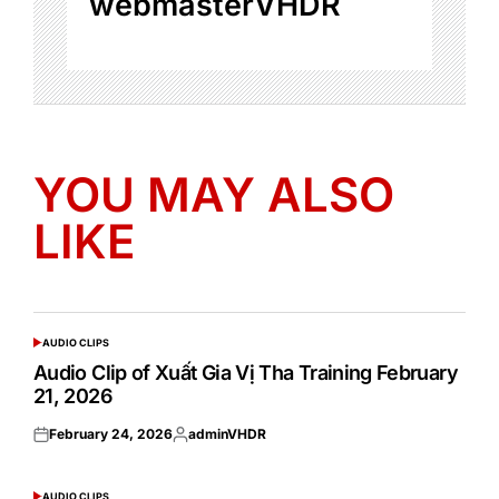
webmasterVHDR
YOU MAY ALSO
LIKE
AUDIO CLIPS
POSTED
IN
Audio Clip of Xuất Gia Vị Tha Training February
21, 2026
February 24, 2026
adminVHDR
Posted
Posted
on
by
AUDIO CLIPS