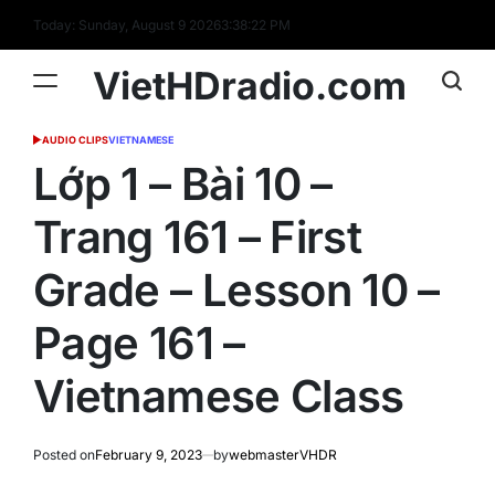
Skip
Today: Sunday, August 9 2026
3
:
38
:
23
PM
to
content
VietHDradio.com
AUDIO CLIPS
VIETNAMESE
POSTED
IN
Lớp 1 – Bài 10 –
Trang 161 – First
Grade – Lesson 10 –
Page 161 –
Vietnamese Class
Posted on
February 9, 2023
by
webmasterVHDR