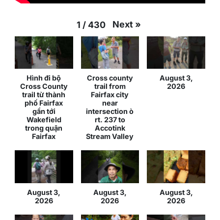
Next
»
1
/
430
Hình đi bộ
Cross county
August 3,
Cross County
trail from
2026
trail từ thành
Fairfax city
phố Fairfax
near
gần tới
intersection ò
Wakefield
rt. 237 to
trong quận
Accotink
Fairfax
Stream Valley
August 3,
August 3,
August 3,
2026
2026
2026