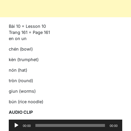
Bài 10 = Lesson 10
Trang 161 = Page 161
en on un
chén (bowl)
kèn (trumphet)
nón (hat)
tròn (round)
giun (worms)
bún (rice noodle)
AUDIO CLIP
Audio
00:00
00:00
Player