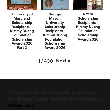
University of
George
NOVA
Maryland
Mason
Scholarship
Scholarship
University
Recipients -
Recipients -
Scholarship
Kimmy Duong
Kimmy Duong
Recipients -
Foundation
Foundation
Kimmy Duong
Scholarship
Scholarship
Foundation
Award 2026
Award 2026
Scholarship
Part 2
Award 2026
Next
»
1
/
430
© All rights reserved. Proudly powered by
WordPress. Theme NewsMarks designed by
WPInterface
.