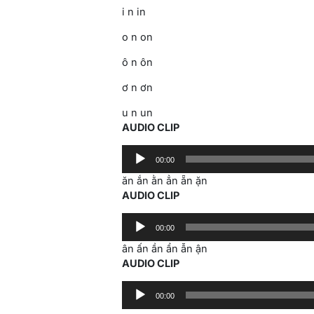
i n in
o n on
ô n ôn
ơ n ơn
u n un
AUDIO CLIP
Audio
00:00
Player
ăn ắn ằn ẳn ẵn ặn
AUDIO CLIP
Audio
00:00
Player
ân ấn ần ẩn ẫn ận
AUDIO CLIP
Audio
00:00
Player