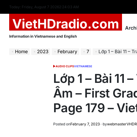
Skip
Today: Friday, August 7 2026
2
:
24
:
04
AM
to
VietHDradio.com
content
Arch
Information in Vietnamese and English
Home
2023
February
7
Lớp 1 – Bài 11 – Trang 17
AUDIO CLIPS
VIETNAMESE
POSTED
IN
Lớp 1 – Bài 11 
Âm – First Gra
Page 179 – Vi
Posted on
February 7, 2023
by
webmasterVHDR