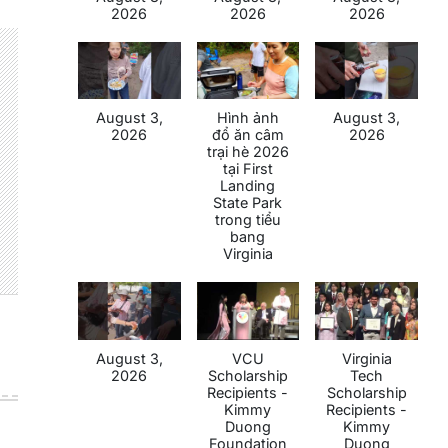
2026
2026
2026
August 3,
Hình ảnh
August 3,
2026
đổ ăn câm
2026
trại hè 2026
tại First
Landing
State Park
trong tiểu
bang
Virginia
August 3,
VCU
Virginia
2026
Scholarship
Tech
Recipients -
Scholarship
Kimmy
Recipients -
Duong
Kimmy
Foundation
Duong