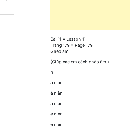
Bài 11 = Lesson 11
Trang 179 = Page 179
Ghép âm
(Giúp các em cách ghép âm.)
n
a n an
ă n ăn
â n ân
e n en
ê n ên