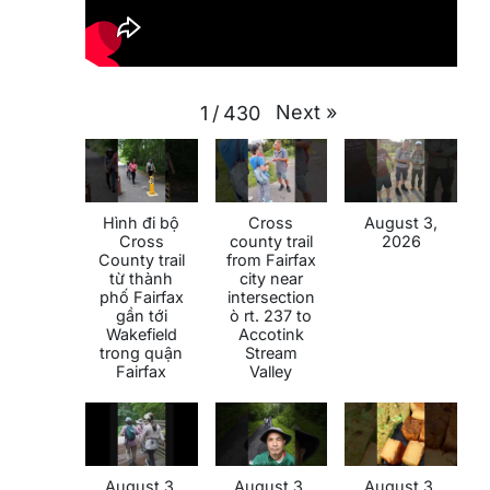
Next
»
1
/
430
Hình đi bộ
Cross
August 3,
Cross
county trail
2026
County trail
from Fairfax
từ thành
city near
phố Fairfax
intersection
gần tới
ò rt. 237 to
Wakefield
Accotink
trong quận
Stream
Fairfax
Valley
August 3,
August 3,
August 3,