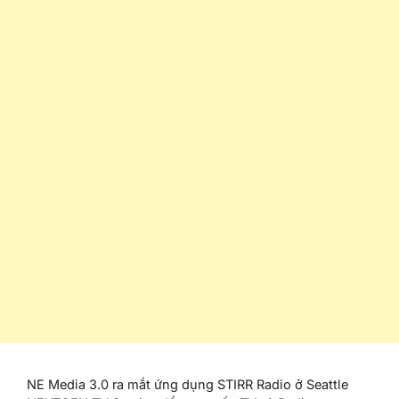
NE Media 3.0 ra mắt ứng dụng STIRR Radio ở Seattle