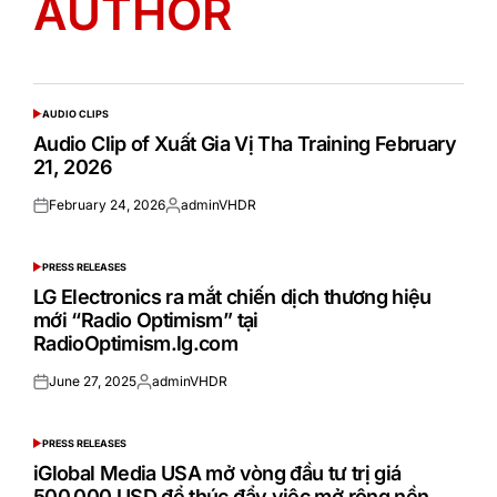
AUTHOR
AUDIO CLIPS
POSTED
IN
Audio Clip of Xuất Gia Vị Tha Training February
21, 2026
February 24, 2026
adminVHDR
Posted
Posted
on
by
PRESS RELEASES
POSTED
IN
LG Electronics ra mắt chiến dịch thương hiệu
mới “Radio Optimism” tại
RadioOptimism.lg.com
June 27, 2025
adminVHDR
Posted
Posted
on
by
PRESS RELEASES
POSTED
IN
iGlobal Media USA mở vòng đầu tư trị giá
500.000 USD để thúc đẩy việc mở rộng nền