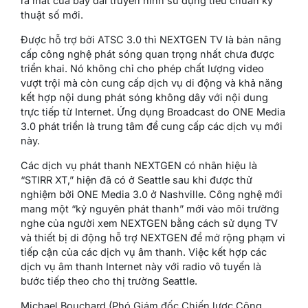
ra mắt của bảy đài truyền hình sử dụng tiêu chuẩn kỹ
thuật số mới.
Được hỗ trợ bởi ATSC 3.0 thì NEXTGEN TV là bản nâng
cấp công nghệ phát sóng quan trọng nhất chưa được
triển khai. Nó không chỉ cho phép chất lượng video
vượt trội mà còn cung cấp dịch vụ di động và khả năng
kết hợp nội dung phát sóng không dây với nội dung
trực tiếp từ Internet. Ứng dụng Broadcast do ONE Media
3.0 phát triển là trung tâm để cung cấp các dịch vụ mới
này.
Các dịch vụ phát thanh NEXTGEN có nhãn hiệu là
“STIRR XT,” hiện đã có ở Seattle sau khi được thử
nghiệm bởi ONE Media 3.0 ở Nashville. Công nghệ mới
mang một “kỷ nguyên phát thanh” mới vào môi trường
nghe của người xem NEXTGEN bằng cách sử dụng TV
và thiết bị di động hỗ trợ NEXTGEN để mở rộng phạm vi
tiếp cận của các dịch vụ âm thanh. Việc kết hợp các
dịch vụ âm thanh Internet này với radio vô tuyến là
bước tiếp theo cho thị trường Seattle.
Michael Bouchard (Phó Giám đốc Chiến lược Công