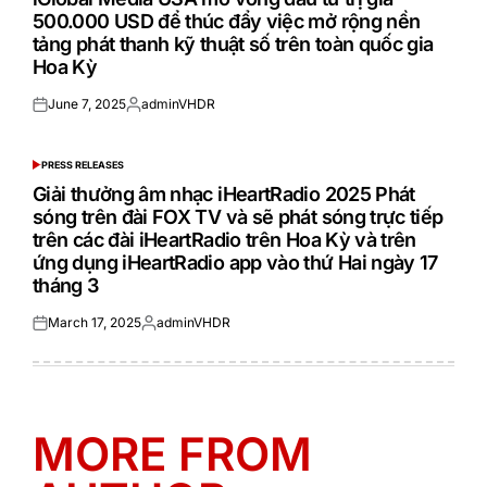
500.000 USD để thúc đẩy việc mở rộng nền
tảng phát thanh kỹ thuật số trên toàn quốc gia
Hoa Kỳ
June 7, 2025
adminVHDR
Posted
Posted
on
by
PRESS RELEASES
POSTED
IN
Giải thưởng âm nhạc iHeartRadio 2025 Phát
sóng trên đài FOX TV và sẽ phát sóng trực tiếp
trên các đài iHeartRadio trên Hoa Kỳ và trên
ứng dụng iHeartRadio app vào thứ Hai ngày 17
tháng 3
March 17, 2025
adminVHDR
Posted
Posted
on
by
MORE FROM