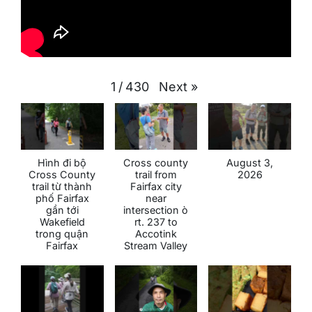
Next
»
1
/
430
Hình đi bộ
Cross county
August 3,
Cross County
trail from
2026
trail từ thành
Fairfax city
phố Fairfax
near
gần tới
intersection ò
Wakefield
rt. 237 to
trong quận
Accotink
Fairfax
Stream Valley