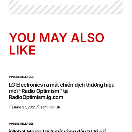
YOU MAY ALSO
LIKE
PRESS RELEASES
POSTED
IN
LG Electronics ra mắt chiến dịch thương hiệu
mới “Radio Optimism” tại
RadioOptimism.lg.com
June 27, 2025
adminVHDR
Posted
Posted
on
by
PRESS RELEASES
POSTED
IN
iGlobal Media USA mở vòng đầu tư trị giá