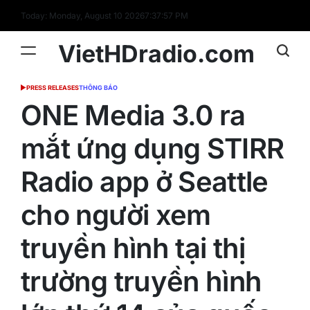
Skip
Today: Monday, August 10 2026
7
:
37
:
58
PM
to
content
VietHDradio.com
PRESS RELEASES
THÔNG BÁO
POSTED
IN
ONE Media 3.0 ra
mắt ứng dụng STIRR
Radio app ở Seattle
cho người xem
truyền hình tại thị
trường truyền hình