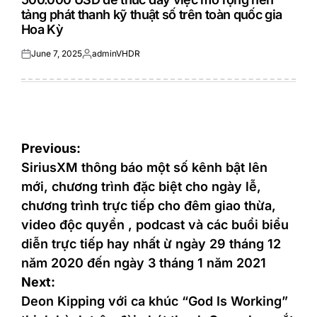
tảng phát thanh kỹ thuật số trên toàn quốc gia
Hoa Kỳ
June 7, 2025
adminVHDR
Posted
Posted
on
by
Post
Previous:
navigation
SiriusXM thông báo một số kênh bật lên
mới, chương trình đặc biệt cho ngày lễ,
chương trình trực tiếp cho đêm giao thừa,
video độc quyền , podcast và các buổi biểu
diễn trực tiếp hay nhất ừ ngày 29 tháng 12
năm 2020 đến ngày 3 tháng 1 năm 2021
Next:
Deon Kipping với ca khúc “God Is Working”