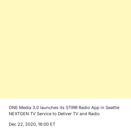
ONE Media 3.0 launches its STIRR Radio App in Seattle
NEXTGEN TV Service to Deliver TV and Radio
Dec 22, 2020, 16:00 ET