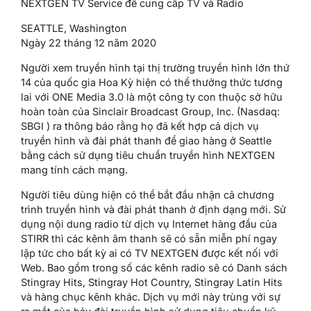
NEXTGEN TV Service để cung cấp TV và Radio
SEATTLE, Washington
Ngày 22 tháng 12 năm 2020
Người xem truyền hình tại thị trường truyền hình lớn thứ
14 của quốc gia Hoa Kỳ hiện có thể thưởng thức tương
lai với ONE Media 3.0 là một công ty con thuộc sở hữu
hoàn toàn của Sinclair Broadcast Group, Inc. (Nasdaq:
SBGI ) ra thông báo rằng họ đã kết hợp cả dịch vụ
truyền hình và đài phát thanh để giao hàng ở Seattle
bằng cách sử dụng tiêu chuẩn truyền hình NEXTGEN
mang tính cách mạng.
Người tiêu dùng hiện có thể bắt đầu nhận cả chương
trình truyền hình và đài phát thanh ở định dạng mới. Sử
dụng nội dung radio từ dịch vụ Internet hàng đầu của
STIRR thì các kênh âm thanh sẽ có sẵn miễn phí ngay
lập tức cho bất kỳ ai có TV NEXTGEN được kết nối với
Web. Bao gồm trong số các kênh radio sẽ có Danh sách
Stingray Hits, Stingray Hot Country, Stingray Latin Hits
và hàng chục kênh khác. Dịch vụ mới này trùng với sự